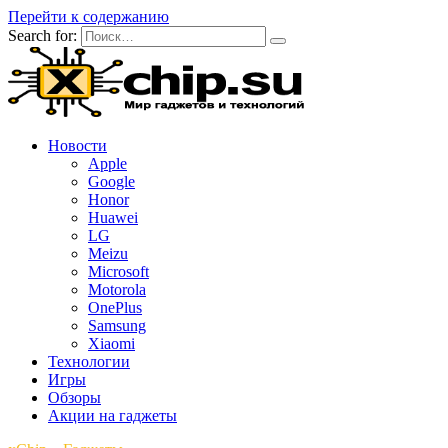
Перейти к содержанию
Search for:
Новости
Apple
Google
Honor
Huawei
LG
Meizu
Microsoft
Motorola
OnePlus
Samsung
Xiaomi
Технологии
Игры
Обзоры
Акции на гаджеты