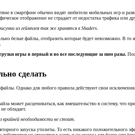
утствие в смартфоне обычно видят любители мобильных игр и ра
рафическое отображение не страдает от недостатка трафика или д
исунки из геймплея так же хранятся в Shaders.
льно белые файлы, отобразить которые будет невозможно. В то 
.
грузки игры в первый и во все последующие за ним разы.
Пос
льно сделать
 файлы. Однако для любого правила действуют свои исключения.
йла может расцениваться, как вмешательство в систему, что пр
не обладает.
ез крайней необходимости не стоит.
вторного запуска утилиты. То есть никакого положительного эфф
ы действительно относятся к кэшу, и не нужны для более серьё