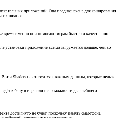
звлекательных приложений. Она предназначена для кэширования
ругих нюансов.
же время именно они помогают играм быстро и качественно
ле установки приложение всегда загружается дольше, чем во
 Вот и Shaders не относится к важным данным, которые нельзя
иведёт к бану в игре или невозможности дальнейшего
екта достигнуто не будет, поскольку память смартфона
зных действий, влияющих на приложение.