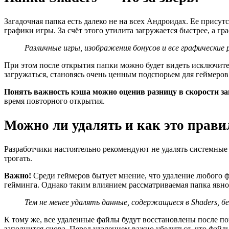
Загадочная папка есть далеко не на всех Андроидах. Ее прис
графики игры. За счёт этого утилита загружается быстрее, а г
Различные игры, изображения бонусов и все графические р
При этом после открытия папки можно будет видеть исключите
загружаться, становясь очень ценным подспорьем для геймеров
Понять важность кэша можно оценив разницу в скорости за
время повторного открытия.
Можно ли удалять и как это прави
Разработчики настоятельно рекомендуют не удалять системные
трогать.
Важно!
Среди геймеров бытует мнение, что удаление любого фа
гейминга. Однако таким влиянием рассматриваемая папка явно 
Тем не менее удалять данные, содержащиеся в Shaders, б
К тому же, все удаленные файлы будут восстановлены после по
заполнится снова. Перед удалением важно убедиться, что файл