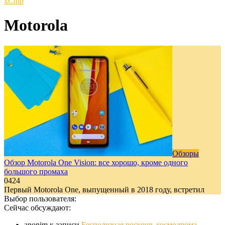
xСhip
Motorola
Обзоры
Обзор Motorola One Vision: все хорошо, кроме одного
большого промаха
0
424
Первый Motorola One, выпущенный в 2018 году, встретил
Выбор пользователя:
Сейчас обсуждают:
anonim
к записи
Бесполезная роскошь космодрома