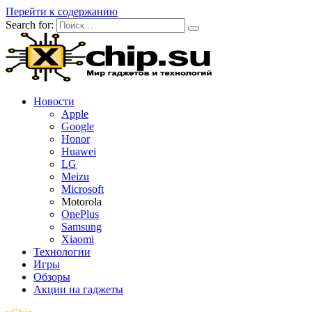
Перейти к содержанию
Search for:
Новости
Apple
Google
Honor
Huawei
LG
Meizu
Microsoft
Motorola
OnePlus
Samsung
Xiaomi
Технологии
Игры
Обзоры
Акции на гаджеты