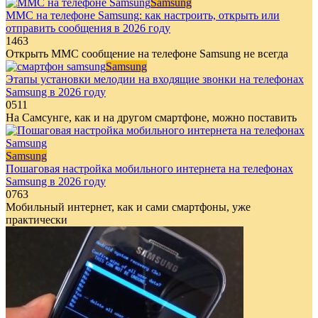
Samsung
ММС на телефоне Samsung: как настроить, открыть или
отправить сообщения в 2026 году
1
463
Открыть ММС сообщение на телефоне Samsung не всегда
Samsung
Этапы установки мелодии на входящие звонки на телефонах
Samsung в 2026 году
0
511
На Самсунге, как и на другом смартфоне, можно поставить
Samsung
Пошаговая настройка мобильного интернета на телефонах
Samsung в 2026 году
0
763
Мобильный интернет, как и сами смартфоны, уже
практически