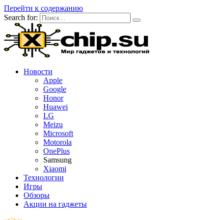
Перейти к содержанию
Search for:
Новости
Apple
Google
Honor
Huawei
LG
Meizu
Microsoft
Motorola
OnePlus
Samsung
Xiaomi
Технологии
Игры
Обзоры
Акции на гаджеты