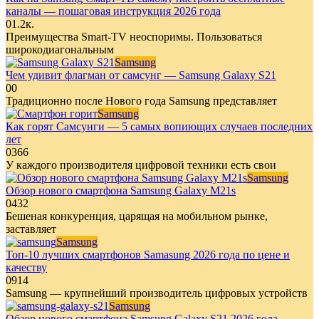
каналы — пошаговая инструкция 2026 года
0
1.2к.
Преимущества Smart-TV неоспоримы. Пользоваться
широкодиагональным
Samsung
Чем удивит флагман от самсунг — Samsung Galaxy S21
0
0
Традиционно после Нового года Samsung представляет
Samsung
Как горят Самсунги — 5 самых вопиющих случаев последних
лет
0
366
У каждого производителя цифровой техники есть свои
Samsung
Обзор нового смартфона Samsung Galaxy M21s
0
432
Бешеная конкуренция, царящая на мобильном рынке,
заставляет
Samsung
Топ-10 лучших смартфонов Samasung 2026 года по цене и
качеству
0
914
Samsung — крупнейший производитель цифровых устройств
Samsung
Обзор нового смартфона Samsung Galaxy S21 2026 года