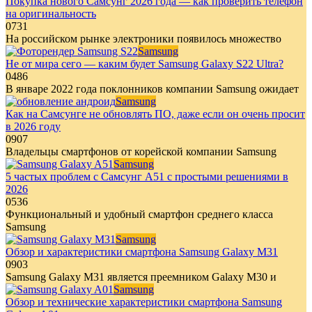
Покупка нового Самсунг 2026 года — как проверить телефон
на оригинальность
0
731
На российском рынке электроники появилось множество
Samsung
Не от мира сего — каким будет Samsung Galaxy S22 Ultra?
0
486
В январе 2022 года поклонников компании Samsung ожидает
Samsung
Как на Самсунге не обновлять ПО, даже если он очень просит
в 2026 году
0
907
Владельцы смартфонов от корейской компании Samsung
Samsung
5 частых проблем с Самсунг A51 с простыми решениями в
2026
0
536
Функциональный и удобный смартфон среднего класса
Samsung
Samsung
Обзор и характеристики смартфона Samsung Galaxy M31
0
903
Samsung Galaxy M31 является преемником Galaxy M30 и
Samsung
Обзор и технические характеристики смартфона Samsung