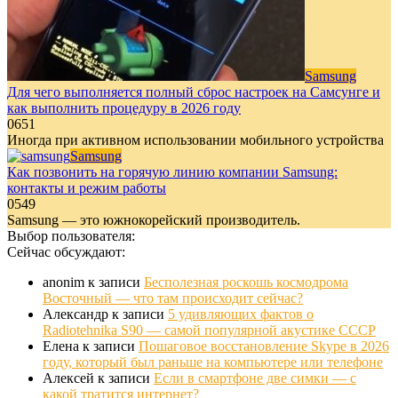
Samsung
Для чего выполняется полный сброс настроек на Самсунге и
как выполнить процедуру в 2026 году
0
651
Иногда при активном использовании мобильного устройства
Samsung
Как позвонить на горячую линию компании Samsung:
контакты и режим работы
0
549
Samsung — это южнокорейский производитель.
Выбор пользователя:
Сейчас обсуждают:
anonim
к записи
Бесполезная роскошь космодрома
Восточный — что там происходит сейчас?
Александр
к записи
5 удивляющих фактов о
Radiotehnika S90 — самой популярной акустике СССР
Елена
к записи
Пошаговое восстановление Skype в 2026
году, который был раньше на компьютере или телефоне
Алексей
к записи
Если в смартфоне две симки — с
какой тратится интернет?