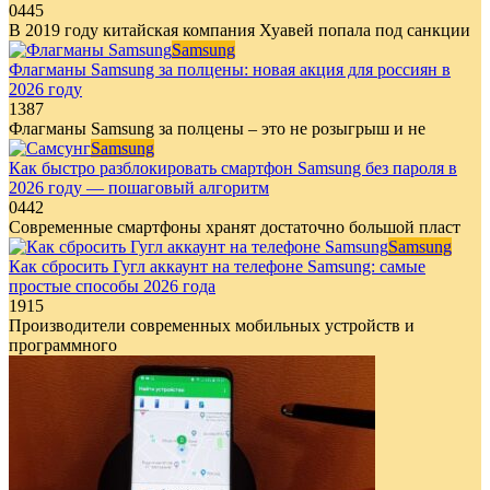
0
445
В 2019 году китайская компания Хуавей попала под санкции
Samsung
Флагманы Samsung за полцены: новая акция для россиян в
2026 году
1
387
Флагманы Samsung за полцены – это не розыгрыш и не
Samsung
Как быстро разблокировать смартфон Samsung без пароля в
2026 году — пошаговый алгоритм
0
442
Современные смартфоны хранят достаточно большой пласт
Samsung
Как сбросить Гугл аккаунт на телефоне Samsung: самые
простые способы 2026 года
1
915
Производители современных мобильных устройств и
программного