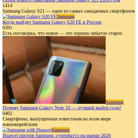
1
414
Samsung Galaxy S21 — один из самых ожидаемых смартфонов
Samsung
Когда выйдет Samsung Galaxy S20 FE в России
0
391
Есть поговорка, что новое — это хорошо забытое старое.
Samsung
Почему Samsung Galaxy Note 10 — лучший выбор года?
0
402
Смартфоны, выпущенные известным во всем мире
южнокорейским
Samsung
Huawei против Samsung: супербаттл на рынке 2026