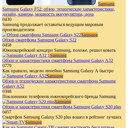
Samsung
Samsung Galaxy F52: обзор, технические характеристики,
дизайн, камеры, мощность аккумулятора, цена
0
430
Samsung продолжает оставаться ведущим мировым
производителем
Samsung
Обзор смартфона Samsung Galaxy S22
0
458
Южнокорейский концерн Samsung, похоже, решил ковать
Samsung
Обзор и характеристики смартфона Samsung Galaxy A32
0
779
Как правило, модели линейки Samsung Galaxy А быстро
Samsung
Обзор и технические характеристики смартфона Samsung
Galaxy A52
0
398
Поклонники телефонов южнокорейского бренда Samsung
Samsung
Обзор и характеристики смартфона Samsung Galaxy S20 plus
0
457
Смартфон Samsung Galaxy S20 plus вошел в рейтинг лучших
Samsung
Как на Samsung Смарт-ТВ самому настроить бесплатные