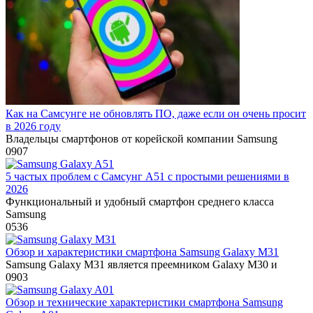
Как на Самсунге не обновлять ПО, даже если он очень просит
в 2026 году
Владельцы смартфонов от корейской компании Samsung
0
907
5 частых проблем с Самсунг A51 с простыми решениями в
2026
Функциональный и удобный смартфон среднего класса
Samsung
0
536
Обзор и характеристики смартфона Samsung Galaxy M31
Samsung Galaxy M31 является преемником Galaxy M30 и
0
903
Обзор и технические характеристики смартфона Samsung