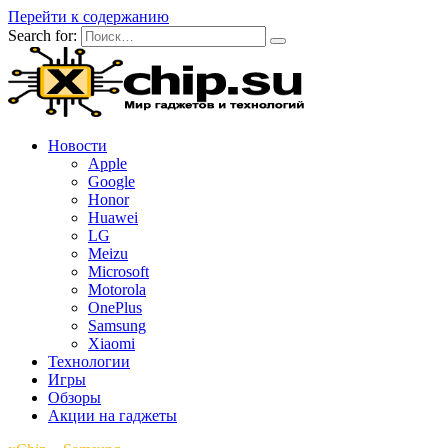
Перейти к содержанию
Search for:
Новости
Apple
Google
Honor
Huawei
LG
Meizu
Microsoft
Motorola
OnePlus
Samsung
Xiaomi
Технологии
Игры
Обзоры
Акции на гаджеты