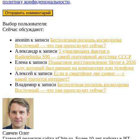
политику конфиденциальности
.
Выбор пользователя:
Сейчас обсуждают:
anonim
к записи
Бесполезная роскошь космодрома
Восточный — что там происходит сейчас?
Александр
к записи
5 удивляющих фактов о
Radiotehnika S90 — самой популярной акустике СССР
Елена
к записи
Пошаговое восстановление Skype в 2026
году, который был раньше на компьютере или телефоне
Алексей
к записи
Если в смартфоне две симки — с
какой тратится интернет?
Владимир
к записи
Бесполезная роскошь космодрома
Восточный — что там происходит сейчас?
Савчен Олег
Главный редактор сайта xChip.su. Более 10 лет работы в ИТ-