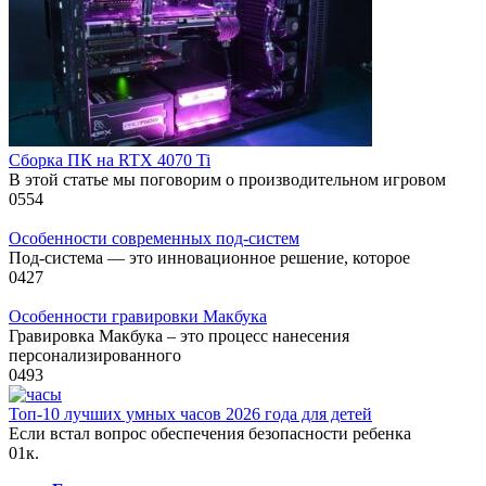
Сборка ПК на RTX 4070 Ti
В этой статье мы поговорим о производительном игровом
0
554
Особенности современных под-систем
Под-система — это инновационное решение, которое
0
427
Особенности гравировки Макбука
Гравировка Макбука – это процесс нанесения
персонализированного
0
493
Топ-10 лучших умных часов 2026 года для детей
Если встал вопрос обеспечения безопасности ребенка
0
1к.