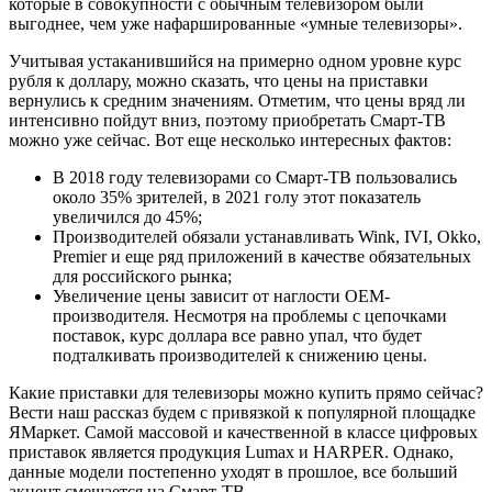
которые в совокупности с обычным телевизором были
выгоднее, чем уже нафаршированные «умные телевизоры».
Учитывая устаканившийся на примерно одном уровне курс
рубля к доллару, можно сказать, что цены на приставки
вернулись к средним значениям. Отметим, что цены вряд ли
интенсивно пойдут вниз, поэтому приобретать Смарт-ТВ
можно уже сейчас. Вот еще несколько интересных фактов:
В 2018 году телевизорами со Смарт-ТВ пользовались
около 35% зрителей, в 2021 голу этот показатель
увеличился до 45%;
Производителей обязали устанавливать Wink, IVI, Okko,
Premier и еще ряд приложений в качестве обязательных
для российского рынка;
Увеличение цены зависит от наглости OEM-
производителя. Несмотря на проблемы с цепочками
поставок, курс доллара все равно упал, что будет
подталкивать производителей к снижению цены.
Какие приставки для телевизоры можно купить прямо сейчас?
Вести наш рассказ будем с привязкой к популярной площадке
ЯМаркет. Самой массовой и качественной в классе цифровых
приставок является продукция Lumax и HARPER. Однако,
данные модели постепенно уходят в прошлое, все больший
акцент смещается на Смарт-ТВ.