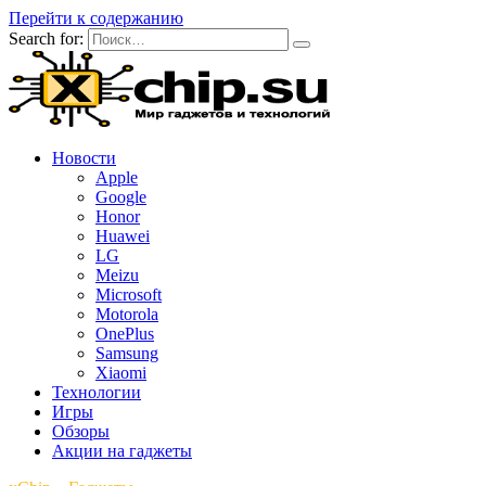
Перейти к содержанию
Search for:
Новости
Apple
Google
Honor
Huawei
LG
Meizu
Microsoft
Motorola
OnePlus
Samsung
Xiaomi
Технологии
Игры
Обзоры
Акции на гаджеты