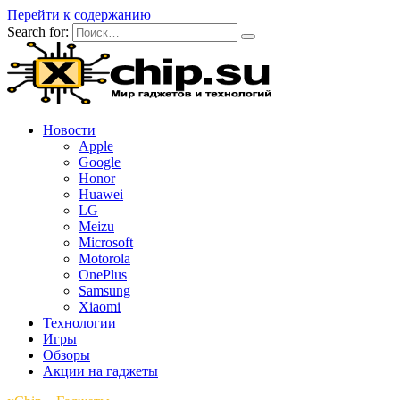
Перейти к содержанию
Search for:
Новости
Apple
Google
Honor
Huawei
LG
Meizu
Microsoft
Motorola
OnePlus
Samsung
Xiaomi
Технологии
Игры
Обзоры
Акции на гаджеты