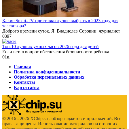
Какие Smart-TV приставки лучше выбрать в 2023 году для
телевизора?
Доброго времени суток. Я, Владислав Сорокин, журналист
0
397
Топ-10 лучших умных часов 2026 года для детей
Если встал вопрос обеспечения безопасности ребенка
0
1к.
Главная
Политика конфиденциальности
Обработка персональных данных
Контакты
Карта сайта
© 2016 - 2026 XChip.su - обзор гаджетов и приложений. Все
права защищены. Использование материалов на стороних
сайтах разрешено с установкой активной ссылки на источник.