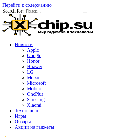
Перейти к содержанию
Search for:
Новости
Apple
Google
Honor
Huawei
LG
Meizu
Microsoft
Motorola
OnePlus
Samsung
Xiaomi
Технологии
Игры
Обзоры
Акции на гаджеты