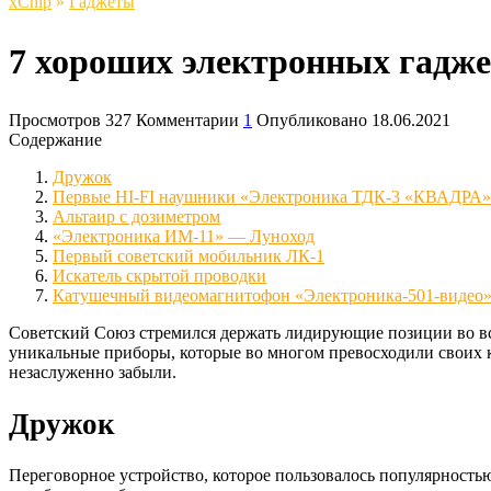
xСhip
»
Гаджеты
7 хороших электронных гадже
Просмотров
327
Комментарии
1
Опубликовано
18.06.2021
Содержание
Дружок
Первые HI-FI наушники «Электроника ТДК-3 «КВАДРА»
Альтаир с дозиметром
«Электроника ИМ-11» — Луноход
Первый советский мобильник ЛК-1
Искатель скрытой проводки
Катушечный видеомагнитофон «Электроника-501-видео
Советский Союз стремился держать лидирующие позиции во всех
уникальные приборы, которые во многом превосходили своих 
незаслуженно забыли.
Дружок
Переговорное устройство, которое пользовалось популярность