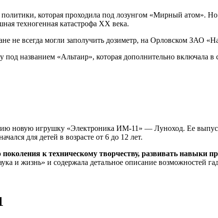
политики, которая проходила под лозунгом «Мирный атом». Но 
шная техногенная катастрофа ХХ века.
не не всегда могли заполучить дозиметр, на Орловском ЗАО «Н
под названием «Альтаир», которая дополнительно включала в се
ию новую игрушку «Электроника ИМ-11» — Луноход. Ее выпуска
лся для детей в возрасте от 6 до 12 лет.
о поколения к техническому творчеству, развивать навыки 
аука и жизнь» и содержала детальное описание возможностей га
1