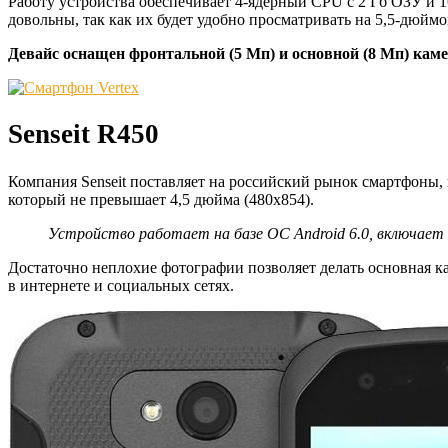
Работу устройства обеспечивает 4-ядерный CPU с 2 Гб ОЗУ и 
довольны, так как их будет удобно просматривать на 5,5-дюйм
Девайс оснащен фронтальной (5 Мп) и основной (8 Мп) кам
Senseit R450
Компания Senseit поставляет на российский рынок смартфоны, 
который не превышает 4,5 дюйма (480х854).
Устройство работает на базе ОС Android 6.0, включает 
Достаточно неплохие фотографии позволяет делать основная ка
в интернете и социальных сетях.