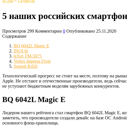
xСhip
»
Гаджеты
5 наших российских смартфон
Просмотров
299
Комментарии
0
Опубликовано
25.11.2020
Содержание
BQ 6042L Magic E
INOI 6i
teXet TM-5075
Vertex Impress Frost
Senseit R450
Технологический прогресс не стоит на месте, поэтому на рын
Apple. Не отстают и отечественные производители, ведь сейч
не уступают бюджетным моделям зарубежных конкурентов.
BQ 6042L Magic E
Лидером нашего рейтинга стал смартфон BQ 6042L Magic E, ко
заметить, что производители создали девайс на базе ОС Andro
основного флеш-хранилища.