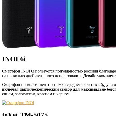
INOI 6i
Смартфон INOI 6i пользуется популярностью россиян благодаря
на несколько дней активного использования. Девайс укомплек
Смартфон позволяет делать снимки среднего качества, будучи
включая дактилоскопический сенсор для максимально безо
синем, золотистом, красном и черном.
teXet TM-5075