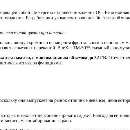
тавляющей собой lite-версию старшего поколения ОС. Ее основная 
и торможения. Разработчики укомплектовали девайс 5-ти дюймов
ьно искажают цвета при наклоне.
ольны ввиду скромного оснащения фронтальным и основным мод
ызовет серьезных нареканий. В teXet TM-5075 съемный аккумулят
 карты памяти, с максимальным объемом до 32 ГБ.
Отечествен
тистического юзера функциями.
скольку она выпускает на рынок отличные девайсы, цена которых
t, которая позволяет персонализировать гаджет. Благодаря ей по
 изменить масштабирование экрана.