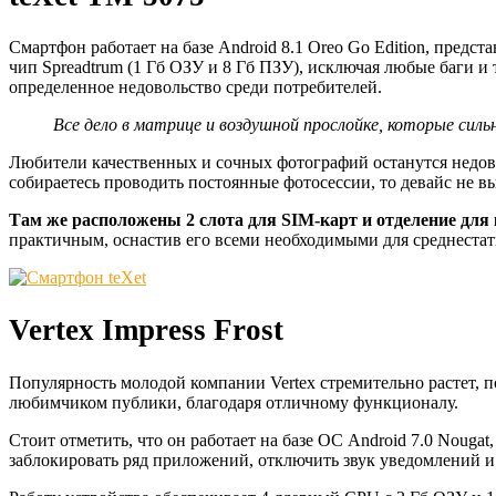
Смартфон работает на базе Android 8.1 Oreo Go Edition, предс
чип Spreadtrum (1 Гб ОЗУ и 8 Гб ПЗУ), исключая любые баги 
определенное недовольство среди потребителей.
Все дело в матрице и воздушной прослойке, которые сил
Любители качественных и сочных фотографий останутся недов
собираетесь проводить постоянные фотосессии, то девайс не в
Там же расположены 2 слота для SIM-карт и отделение для
практичным, оснастив его всеми необходимыми для среднеста
Vertex Impress Frost
Популярность молодой компании Vertex стремительно растет, по
любимчиком публики, благодаря отличному функционалу.
Стоит отметить, что он работает на базе ОС Android 7.0 Nouga
заблокировать ряд приложений, отключить звук уведомлений и