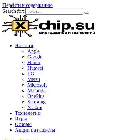
Перейти к содержанию
Search for:
Новости
Apple
Google
Honor
Huawei
LG
Meizu
Microsoft
Motorola
OnePlus
Samsung
Xiaomi
Технологии
Игры
Обзоры
Акции на гаджеты