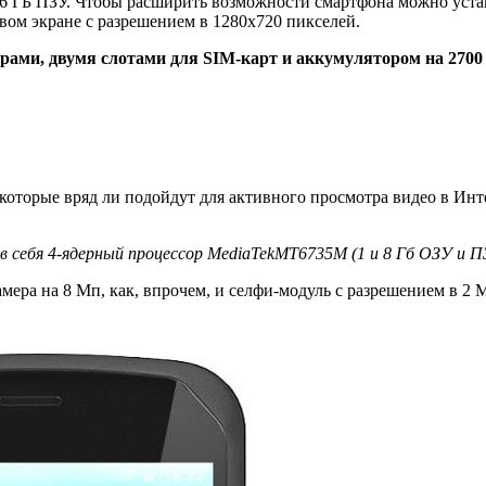
16 ГБ ПЗУ. Чтобы расширить возможности смартфона можно уста
овом экране с разрешением в 1280х720 пикселей.
ерами, двумя слотами для SIM-карт и аккумулятором на 2700
которые вряд ли подойдут для активного просмотра видео в Инт
в себя 4-ядерный процессор MediaTekMT6735M (1 и 8 Гб ОЗУ и П
мера на 8 Мп, как, впрочем, и селфи-модуль с разрешением в 2