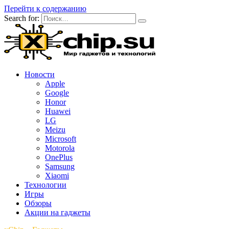
Перейти к содержанию
Search for:
Новости
Apple
Google
Honor
Huawei
LG
Meizu
Microsoft
Motorola
OnePlus
Samsung
Xiaomi
Технологии
Игры
Обзоры
Акции на гаджеты