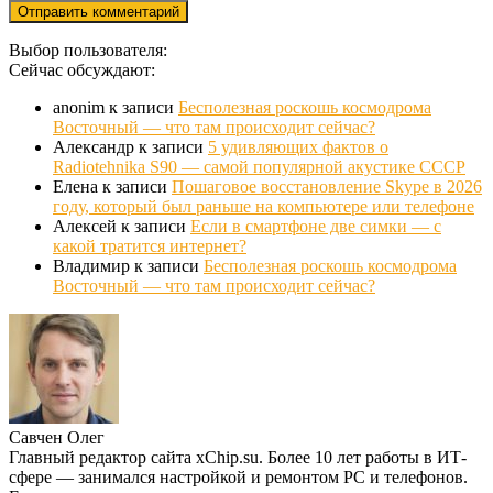
Выбор пользователя:
Сейчас обсуждают:
anonim
к записи
Бесполезная роскошь космодрома
Восточный — что там происходит сейчас?
Александр
к записи
5 удивляющих фактов о
Radiotehnika S90 — самой популярной акустике СССР
Елена
к записи
Пошаговое восстановление Skype в 2026
году, который был раньше на компьютере или телефоне
Алексей
к записи
Если в смартфоне две симки — с
какой тратится интернет?
Владимир
к записи
Бесполезная роскошь космодрома
Восточный — что там происходит сейчас?
Савчен Олег
Главный редактор сайта xChip.su. Более 10 лет работы в ИТ-
сфере — занимался настройкой и ремонтом PC и телефонов.