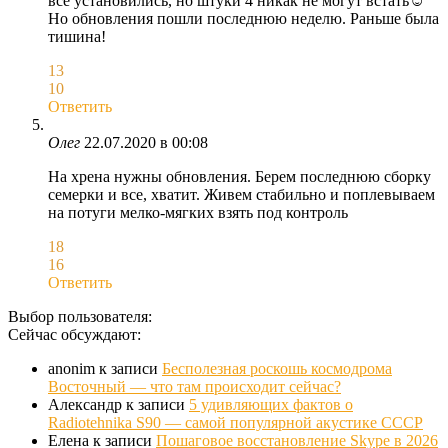
все установились, но штуки 4 никак не могут встать☺
Но обновления пошли последнюю неделю. Раньше была
тишина!
13
10
Ответить
Олег
22.07.2020 в 00:08
На хрена нужны обновления. Берем последнюю сборку
семерки и все, хватит. Живем стабильно и поплевываем
на потуги мелко-мягких взять под контроль
18
16
Ответить
Выбор пользователя:
Сейчас обсуждают:
anonim
к записи
Бесполезная роскошь космодрома
Восточный — что там происходит сейчас?
Александр
к записи
5 удивляющих фактов о
Radiotehnika S90 — самой популярной акустике СССР
Елена
к записи
Пошаговое восстановление Skype в 2026