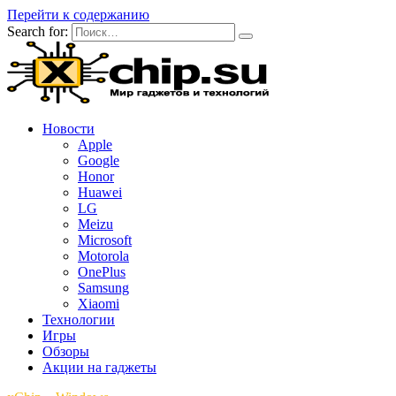
Перейти к содержанию
Search for:
Новости
Apple
Google
Honor
Huawei
LG
Meizu
Microsoft
Motorola
OnePlus
Samsung
Xiaomi
Технологии
Игры
Обзоры
Акции на гаджеты