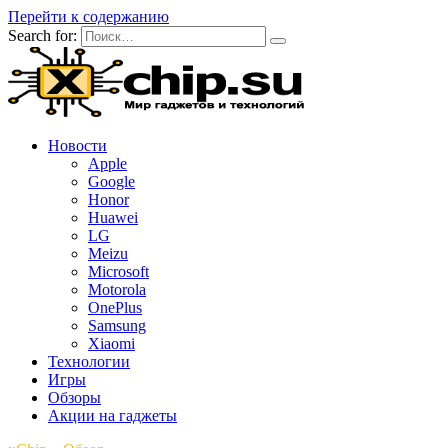
Перейти к содержанию
Search for:
Новости
Apple
Google
Honor
Huawei
LG
Meizu
Microsoft
Motorola
OnePlus
Samsung
Xiaomi
Технологии
Игры
Обзоры
Акции на гаджеты