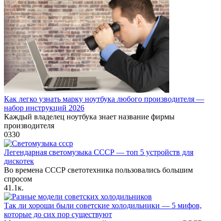
Как легко узнать марку ноутбука любого производителя —
набор инструкций 2026
Каждый владелец ноутбука знает название фирмы
производителя
0
330
Легендарная светомузыка СССР — топ 5 устройств для
дискотек
Во времена СССР светотехника пользовались большим
спросом
4
1.1к.
Так ли хороши были советские холодильники — 5 мифов,
которые до сих пор существуют