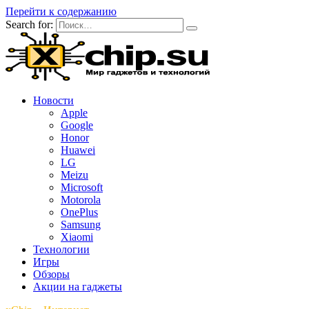
Перейти к содержанию
Search for:
Новости
Apple
Google
Honor
Huawei
LG
Meizu
Microsoft
Motorola
OnePlus
Samsung
Xiaomi
Технологии
Игры
Обзоры
Акции на гаджеты