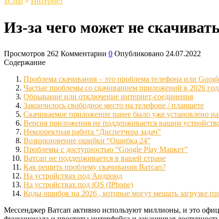
xСhip
»
Интернет
Из-за чего может не скачиват
Просмотров
262
Комментарии
0
Опубликовано
24.07.2022
Содержание
Проблема скачивания – это проблема телефона или Google
Частые проблемы со скачиванием приложений в 2026 год
Обрывание или отключение интернет-соединения
Закончилось свободное место на телефоне / планшете
Скачиваемое приложение ранее было уже установлено на
Версия приложения не поддерживается вашим устройств
Некорректная работа “Диспетчера задач”
Возникновение ошибки “Ошибка 24”
Проблемы с доступностью “Google Play Маркет”
Ватсап не поддерживается в вашей стране
Как решить проблему скачивания Ватсап?
На устройствах под Андроид
На устройствах под iOS (IPhone)
Коды ошибок на 2026 , которые могут мешать загрузке п
Мессенджер Ватсап активно используют миллионы, и это офици
функционала и простоты интерфейса и заканчивая доступность