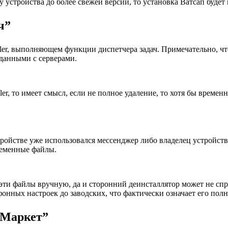
устройства до более свежей версии, то установка Ватсап будет 
ч”
iller, выполняющем функции диспетчера задач. Примечательно, ч
 данными с серверами.
ller, то имеет смысл, если не полное удаление, то хотя бы врем
тройстве уже использовался мессенджер либо владелец устройства
ременные файлы.
эти файлы вручную, да и сторонний деинсталлятор может не спра
фонных настроек до заводских, что фактически означает его полн
 Маркет”