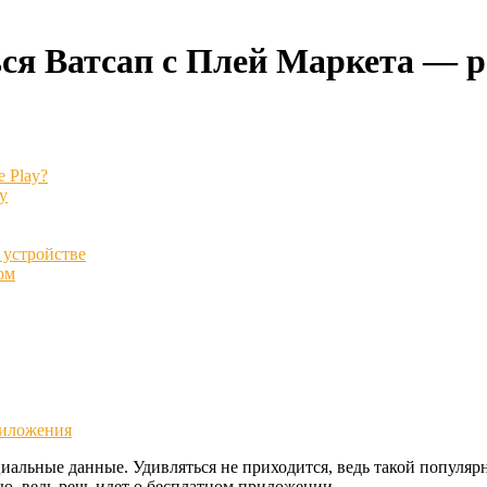
ься Ватсап с Плей Маркета — р
 Play?
у
 устройстве
ом
риложения
альные данные. Удивляться не приходится, ведь такой популярн
ю, ведь речь идет о бесплатном приложении.