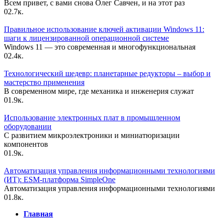
Всем привет, с вами снова Олег Савчен, и на этот раз
0
2.7к.
Правильное использование ключей активации Windows 11:
шаги к лицензированной операционной системе
Windows 11 — это современная и многофункциональная
0
2.4к.
Технологический шедевр: планетарные редукторы – выбор и
мастерство применения
В современном мире, где механика и инженерия служат
0
1.9к.
Использование электронных плат в промышленном
оборудовании
С развитием микроэлектроники и миниатюризации
компонентов
0
1.9к.
Автоматизация управления информационными технологиями
(ИТ): ESM-платформа SimpleOne
Автоматизация управления информационными технологиями
0
1.8к.
Главная