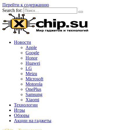
Перейти к содержанию
Search for:
Новости
Apple
Google
Honor
Huawei
LG
Meizu
Microsoft
Motorola
OnePlus
Samsung
Xiaomi
Технологии
Игры
Обзоры
Акции на гаджеты