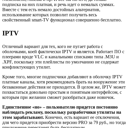
подписка на них платная, и речь идет о немалых суммах.
Вместе с тем есть немало достойных альтернатив,
использование которых позволит получить весь
свойственный smart-TV функционал совершенно бесплатно.
IPTV
Отличный вариант для тех, кого не пугает работа с
оболочками, коей фактически IPTV и является. Работает ПО с
плеерами вроде VLC и канальными списками типа .M3U и
.XPF, поскольку эти плейлисты по умолчанию не содержат
конфликтующих утилит.
Кроме того, многие подписчики добавляют в оболочку IPTV
платные каналы, хотя рекомендовать брать на вооружение эти
беззаконные действия не приходится. В целом же, IPTV может
похвастаться довольно простым и понятным интерфейсом, с
которым при желании сможет разобраться даже новичок.
Единственное «но» – пользователю придется постоянно
наблюдать рекламу, поскольку разработчики утилиты на
этом зарабатывают.
Конечно, есть вариант ее отключения,
для чего придется приобрести версию PRO за 79 руб., но тогда
приложение перестанет быть бесплатным.