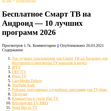
xСhip
»
Технологии
Бесплатное Смарт ТВ на
Андроид — 10 лучших
программ 2026
Просмотров
1.7к.
Комментарии
0
Опубликовано
26.03.2021
Содержание
Топ лучших приложений для Смарт ТВ на Андроид для
бесплатного просмотра TV-каналов и видео
IPTV
FRY!TV
Peers.TV
LazyMedia Deluxe
YouTube Kids
Рейтинг популярных служебных программ для TV-бокс
ТВ-пульт
Клавиатура в стиле Fire TV
Веб-браузер TV BRO
Send files to TV