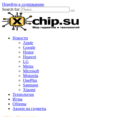
Перейти к содержанию
Search for:
Новости
Apple
Google
Honor
Huawei
LG
Meizu
Microsoft
Motorola
OnePlus
Samsung
Xiaomi
Технологии
Игры
Обзоры
Акции на гаджеты