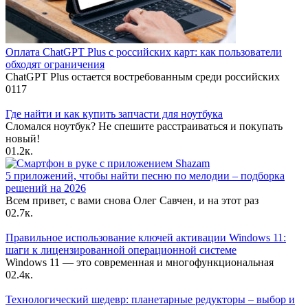
Оплата ChatGPT Plus с российских карт: как пользователи
обходят ограничения
ChatGPT Plus остается востребованным среди российских
0
117
Где найти и как купить запчасти для ноутбука
Сломался ноутбук? Не спешите расстраиваться и покупать
новый!
0
1.2к.
5 приложений, чтобы найти песню по мелодии – подборка
решений на 2026
Всем привет, с вами снова Олег Савчен, и на этот раз
0
2.7к.
Правильное использование ключей активации Windows 11:
шаги к лицензированной операционной системе
Windows 11 — это современная и многофункциональная
0
2.4к.
Технологический шедевр: планетарные редукторы – выбор и