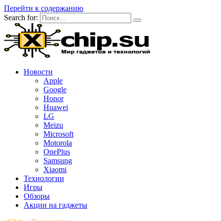
Перейти к содержанию
Search for:
Новости
Apple
Google
Honor
Huawei
LG
Meizu
Microsoft
Motorola
OnePlus
Samsung
Xiaomi
Технологии
Игры
Обзоры
Акции на гаджеты