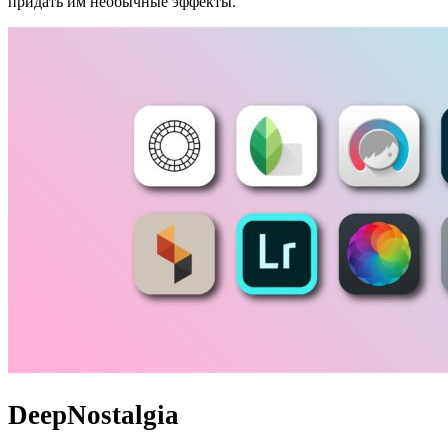
придать им необычные эффекты.
DeepNostalgia