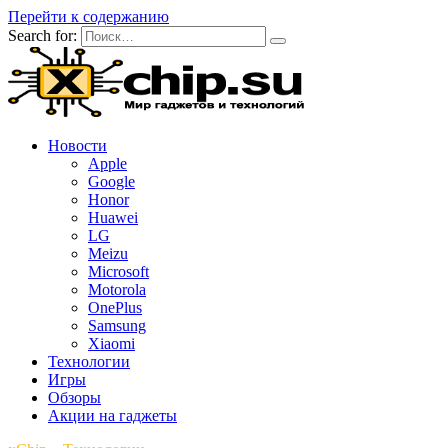
Перейти к содержанию
Search for:
Новости
Apple
Google
Honor
Huawei
LG
Meizu
Microsoft
Motorola
OnePlus
Samsung
Xiaomi
Технологии
Игры
Обзоры
Акции на гаджеты