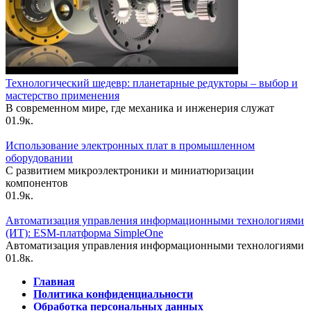
Технологический шедевр: планетарные редукторы – выбор и
мастерство применения
В современном мире, где механика и инженерия служат
0
1.9к.
Использование электронных плат в промышленном
оборудовании
С развитием микроэлектроники и миниатюризации
компонентов
0
1.9к.
Автоматизация управления информационными технологиями
(ИТ): ESM-платформа SimpleOne
Автоматизация управления информационными технологиями
0
1.8к.
Главная
Политика конфиденциальности
Обработка персональных данных