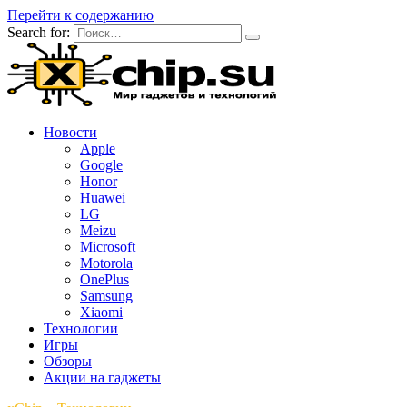
Перейти к содержанию
Search for:
Новости
Apple
Google
Honor
Huawei
LG
Meizu
Microsoft
Motorola
OnePlus
Samsung
Xiaomi
Технологии
Игры
Обзоры
Акции на гаджеты