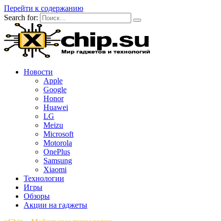
Перейти к содержанию
Search for:
Новости
Apple
Google
Honor
Huawei
LG
Meizu
Microsoft
Motorola
OnePlus
Samsung
Xiaomi
Технологии
Игры
Обзоры
Акции на гаджеты