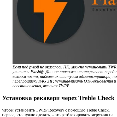
Если под рукой не оказалось ПК, можно установить TWR
утилиты Flashify. Данное приложение открывает перед 
возможности, наделяя их статусом администратора, по
перепрошивку IMG ZIP, устанавливать OTA-обновления и
восстановления, включая TWRP
Установка рекавери через Treble Check
Чтобы установить TWRP Recovery с помощью Treble Check,
первое, что нужно сделать, – это разблокировать загрузчик на