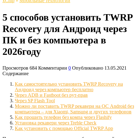
xСhip
»
Мобильные технологии
5 способов установить TWRP
Recovery для Андроид через
ПК и без компьютера в
2026году
Просмотров
684
Комментарии
0
Опубликовано
13.05.2021
Содержание
Как самостоятельно установить TWRP Recovery на
Андроид через компьютер бесплатно
Через ADB и Fastboot без рут-прав
Через SP Flash Tool
Можно ли поставить TWRP рекавери на ОС Android без
компьютера – для Xiaomi, Samsung и других телефонов
Как прошить телефон без компа через Flashify
Установка рекавери через Treble Check
Как установить с помощью Official TWRP App