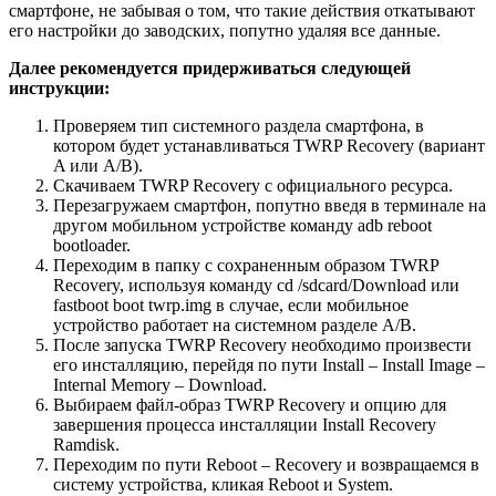
смартфоне, не забывая о том, что такие действия откатывают
его настройки до заводских, попутно удаляя все данные.
Далее рекомендуется придерживаться следующей
инструкции:
Проверяем тип системного раздела смартфона, в
котором будет устанавливаться TWRP Recovery (вариант
A или A/B).
Скачиваем TWRP Recovery с официального ресурса.
Перезагружаем смартфон, попутно введя в терминале на
другом мобильном устройстве команду adb reboot
bootloader.
Переходим в папку с сохраненным образом TWRP
Recovery, используя команду cd /sdcard/Download или
fastboot boot twrp.img в случае, если мобильное
устройство работает на системном разделе A/B.
После запуска TWRP Recovery необходимо произвести
его инсталляцию, перейдя по пути Install – Install Image –
Internal Memory – Download.
Выбираем файл-образ TWRP Recovery и опцию для
завершения процесса инсталляции Install Recovery
Ramdisk.
Переходим по пути Reboot – Recovery и возвращаемся в
систему устройства, кликая Reboot и System.