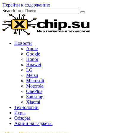
Перейти к содержанию
Search for:
Новости
Apple
Google
Honor
Huawei
LG
Meizu
Microsoft
Motorola
OnePlus
Samsung
Xiaomi
Технологии
Игры
Обзоры
Акции на гаджеты