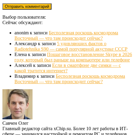
Выбор пользователя:
Сейчас обсуждают:
anonim
к записи
Бесполезная роскошь космодрома
Восточный — что там происходит сейчас?
Александр
к записи
5 удивляющих фактов о
Radiotehnika S90 — самой популярной акустике СССР
Елена
к записи
Пошаговое восстановление Skype в 2026
году, который был раньше на компьютере или телефоне
Алексей
к записи
Если в смартфоне две симки — с
какой тратится интернет?
Владимир
к записи
Бесполезная роскошь космодрома
Восточный — что там происходит сейчас?
Савчен Олег
Главный редактор сайта xChip.su. Более 10 лет работы в ИТ-
сфере — занимался настройкой и ремонтом PC и телефонов.