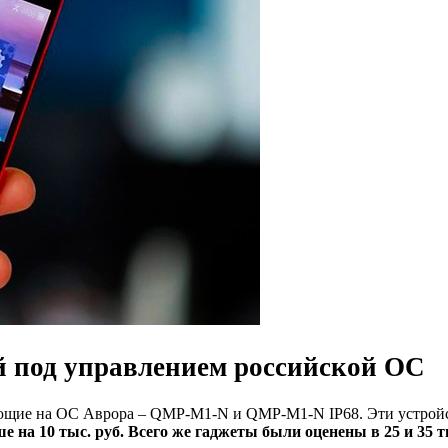
 под управлением российской ОС
ающие на ОС Аврора – QMP-M1-N и QMP-M1-N IP68. Эти устройс
е на 10 тыс. руб. Всего же гаджеты были оценены в 25 и 35 т