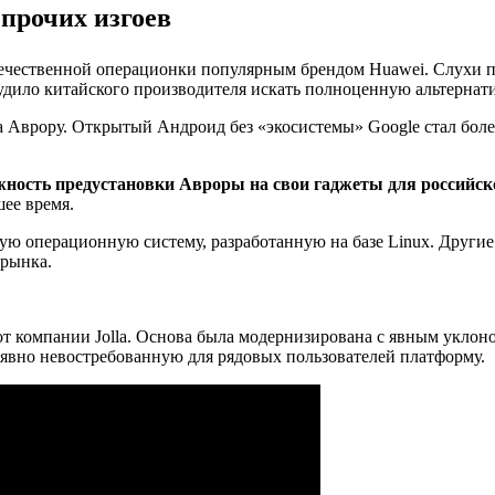
 прочих изгоев
течественной операционки популярным брендом Huawei. Слухи п
удило китайского производителя искать полноценную альтернати
а Аврору. Открытый Андроид без «экосистемы» Google стал бол
жность предустановки Авроры на свои гаджеты для российск
шее время.
ную операционную систему, разработанную на базе Linux. Други
 рынка.
S от компании Jolla. Основа была модернизирована с явным укло
 явно невостребованную для рядовых пользователей платформу.