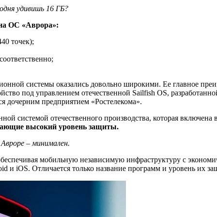
одня удивишь 16 ГБ?
 на ОС «Аврора»:
40 точек);
соответственно;
ционной системы оказались довольно широкими. Ее главное преи
ойство под управлением отечественной Sailfish OS, разработанн
ся дочерним предприятием «Ростелекома».
нной системой отечественного производства, которая включена
дающие высокий уровень защиты.
 Авроре – минимален.
 обеспечивая мобильную независимую инфраструктуру с эконом
id и iOS. Отличается только название программ и уровень их за