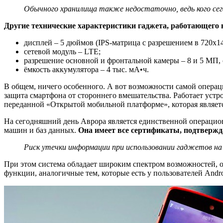
Обычного хранилища также недостаточно, ведь кого сег
Другие технические характеристики гаджета, работающего
дисплей – 5 дюймов (IPS-матрица с разрешением в 720х14
сетевой модуль – LTE;
разрешение основной и фронтальной камеры – 8 и 5 МП, 
ёмкость аккумулятора – 4 тыс. мА•ч.
В общем, ничего особенного. А вот возможности самой опера
защита смартфона от стороннего вмешательства. Работает устр
переданной «Открытой мобильной платформе», которая являет
На сегодняшний день Аврора является единственной операцио
машин и баз данных.
Она имеет все сертификаты, подтверж
Риск утечки информации при использовании гаджетов на
При этом система обладает широким спектром возможностей,
функции, аналогичные тем, которые есть у пользователей Andro