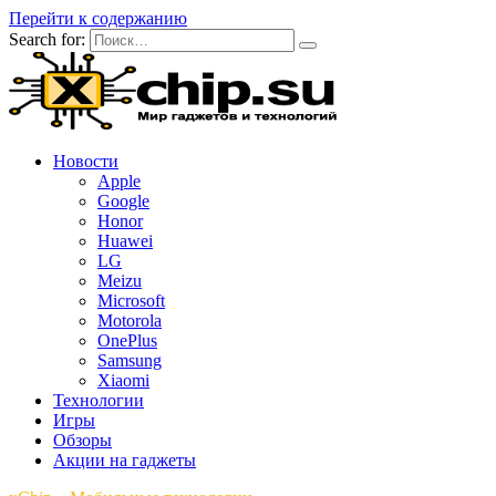
Перейти к содержанию
Search for:
Новости
Apple
Google
Honor
Huawei
LG
Meizu
Microsoft
Motorola
OnePlus
Samsung
Xiaomi
Технологии
Игры
Обзоры
Акции на гаджеты