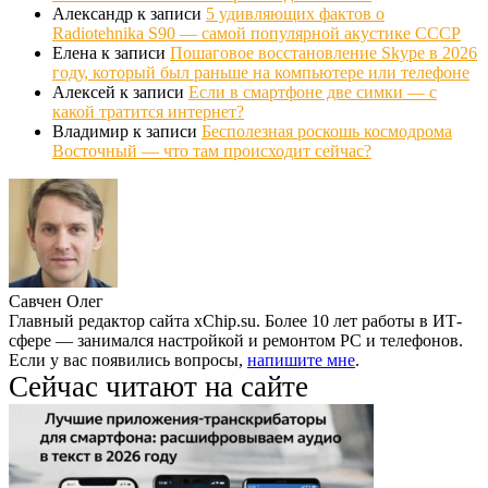
Александр
к записи
5 удивляющих фактов о
Radiotehnika S90 — самой популярной акустике СССР
Елена
к записи
Пошаговое восстановление Skype в 2026
году, который был раньше на компьютере или телефоне
Алексей
к записи
Если в смартфоне две симки — с
какой тратится интернет?
Владимир
к записи
Бесполезная роскошь космодрома
Восточный — что там происходит сейчас?
Савчен Олег
Главный редактор сайта xChip.su. Более 10 лет работы в ИТ-
сфере — занимался настройкой и ремонтом PC и телефонов.
Если у вас появились вопросы,
напишите мне
.
Сейчас читают на сайте