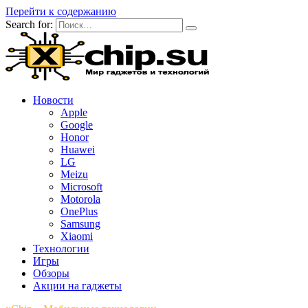
Перейти к содержанию
Search for:
Новости
Apple
Google
Honor
Huawei
LG
Meizu
Microsoft
Motorola
OnePlus
Samsung
Xiaomi
Технологии
Игры
Обзоры
Акции на гаджеты