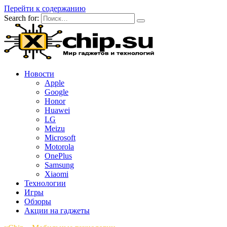
Перейти к содержанию
Search for:
Новости
Apple
Google
Honor
Huawei
LG
Meizu
Microsoft
Motorola
OnePlus
Samsung
Xiaomi
Технологии
Игры
Обзоры
Акции на гаджеты