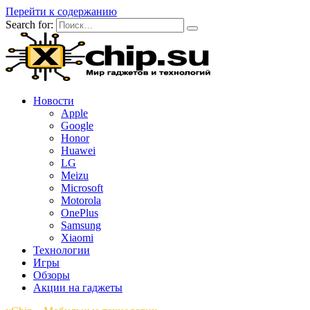
Перейти к содержанию
Search for:
Новости
Apple
Google
Honor
Huawei
LG
Meizu
Microsoft
Motorola
OnePlus
Samsung
Xiaomi
Технологии
Игры
Обзоры
Акции на гаджеты