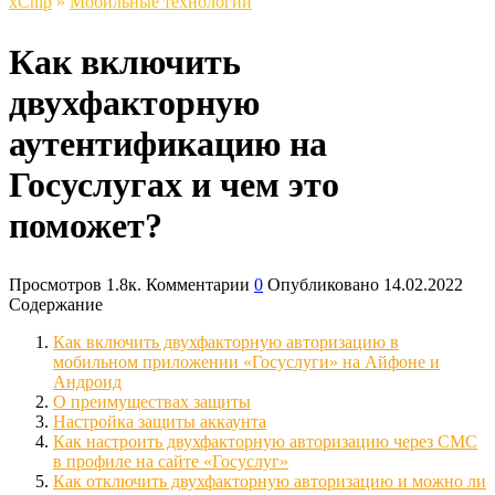
xСhip
»
Мобильные технологии
Как включить
двухфакторную
аутентификацию на
Госуслугах и чем это
поможет?
Просмотров
1.8к.
Комментарии
0
Опубликовано
14.02.2022
Содержание
Как включить двухфакторную авторизацию в
мобильном приложении «Госуслуги» на Айфоне и
Андроид
О преимуществах защиты
Настройка защиты аккаунта
Как настроить двухфакторную авторизацию через СМС
в профиле на сайте «Госуслуг»
Как отключить двухфакторную авторизацию и можно ли