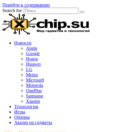
Перейти к содержанию
Search for:
Новости
Apple
Google
Honor
Huawei
LG
Meizu
Microsoft
Motorola
OnePlus
Samsung
Xiaomi
Технологии
Игры
Обзоры
Акции на гаджеты