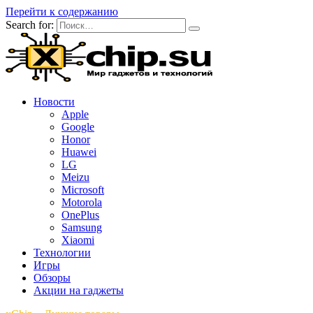
Перейти к содержанию
Search for:
Новости
Apple
Google
Honor
Huawei
LG
Meizu
Microsoft
Motorola
OnePlus
Samsung
Xiaomi
Технологии
Игры
Обзоры
Акции на гаджеты