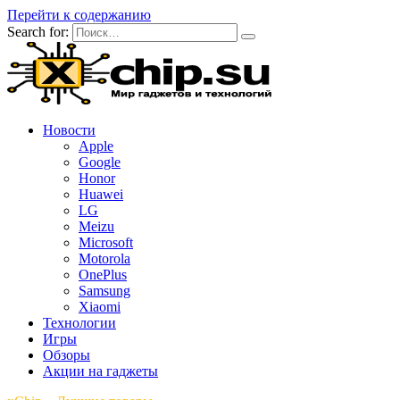
Перейти к содержанию
Search for:
Новости
Apple
Google
Honor
Huawei
LG
Meizu
Microsoft
Motorola
OnePlus
Samsung
Xiaomi
Технологии
Игры
Обзоры
Акции на гаджеты