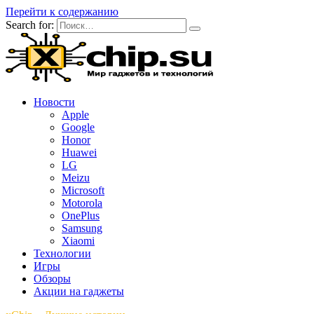
Перейти к содержанию
Search for:
Новости
Apple
Google
Honor
Huawei
LG
Meizu
Microsoft
Motorola
OnePlus
Samsung
Xiaomi
Технологии
Игры
Обзоры
Акции на гаджеты