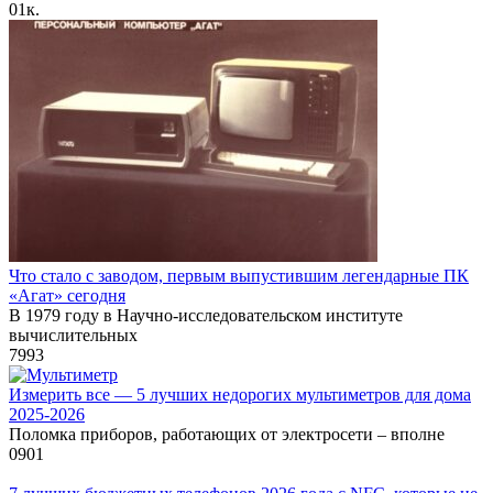
0
1к.
Что стало с заводом, первым выпустившим легендарные ПК
«Агат» сегодня
В 1979 году в Научно-исследовательском институте
вычислительных
7
993
Измерить все — 5 лучших недорогих мультиметров для дома
2025-2026
Поломка приборов, работающих от электросети – вполне
0
901