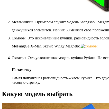
Мегаминксы. Примером служит модель Shengshou Megaminx
движущихся элементов. Из них 50 меняют свое положени
Скьюбы. Это искривленные кубики, разновидность голов
MoFangGe X-Man Skewb Wingy Magnetic.
Скваеры. Это усложненная модель кубика Рубика. Не все
На заметку!
Самая популярная разновидность – часы Рубика. Это двус
часовую стрелку.
Какую модель выбрать