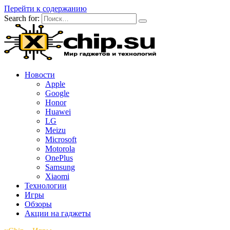
Перейти к содержанию
Search for:
Новости
Apple
Google
Honor
Huawei
LG
Meizu
Microsoft
Motorola
OnePlus
Samsung
Xiaomi
Технологии
Игры
Обзоры
Акции на гаджеты