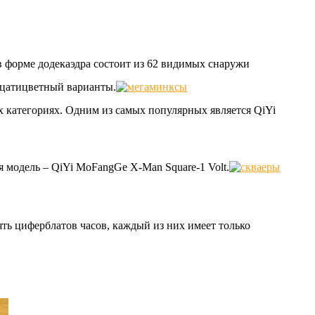
в форме додекаэдра состоит из 62 видимых снаружи
дцатицветный варианты.
 категориях. Одним из самых популярных является QiYi
 модель – QiYi MoFangGe X-Man Square-1 Volt.
ять циферблатов часов, каждый из них имеет только