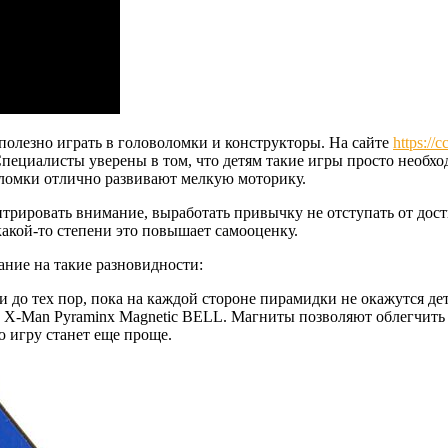
олезно играть в головоломки и конструкторы. На сайте
https://c
 Специалисты уверены в том, что детям такие игры просто необх
ломки отлично развивают мелкую моторику.
трировать внимание, выработать привычку не отступать от дос
акой-то степени это повышает самооценку.
ание на такие разновидности:
 до тех пор, пока на каждой стороне пирамидки не окажутся де
X-Man Pyraminx Magnetic BELL. Магниты позволяют облегчить п
 игру станет еще проще.