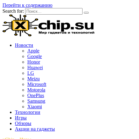
Перейти к содержанию
Search for:
Новости
Apple
Google
Honor
Huawei
LG
Meizu
Microsoft
Motorola
OnePlus
Samsung
Xiaomi
Технологии
Игры
Обзоры
Акции на гаджеты