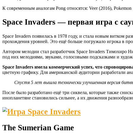
К современным аналогам Pong относятся: Veer (2016), Pokemon 2
Space Invaders — первая игра с са
Space Invaders появилась в 1978 году, и стала новым витком р
прохождения уровней. Это ещё больше погружало игрока в проц
Автором мелодии стал разработчик Space Invaders Тимохиро Н
под них мелодиями, звуками, голосовыми подсказками и худож
Space Invaders имела коммерческий успех, что спровоциров
цветную графику. Для американской аудитории разработали ана
Спустя 5 лет вышла технически улучшенная версия битв
После было разработано ещё три сиквела, которые также сниск
инопланетяне становились сильнее, а их движения разнообразн
The Sumerian Game