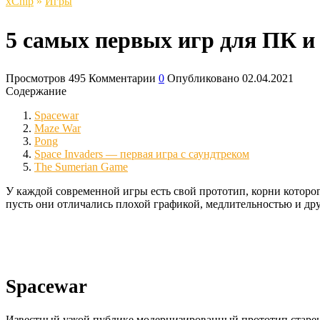
xСhip
»
Игры
5 самых первых игр для ПК и 
Просмотров
495
Комментарии
0
Опубликовано
02.04.2021
Содержание
Spacewar
Maze War
Pong
Space Invaders — первая игра с саундтреком
The Sumerian Game
У каждой современной игры есть свой прототип, корни которо
пусть они отличались плохой графикой, медлительностью и др
Spacewar
Известный узкой публике модернизированный прототип старень