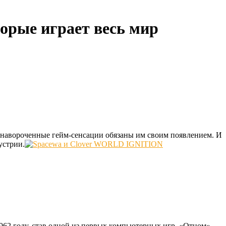
торые играет весь мир
е навороченные гейм-сенсации обязаны им своим появлением. И
устрии.
962 году, став одной из первых компьютерных игр. «Отцом»