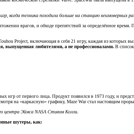
гр, когда техника походила больше на станцию неимоверных раз
ичтожении врагов, и обходе препятствий за определённое время
uhou Project, включающая в себя 21 игру, каждая из которых вы
ая, выпущенная любителями, а не профессионалами.
В список 
х игр от первого лица. Продукт появился в 1973 году, и предс
смотря на «каркасную» графику, Maze War стал настоящим прор
го центра Эймса NASA Стивом Колли.
енные шутеры, как: