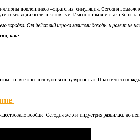
 миллионы поклонников –стратегия, симуляция. Сегодня возмож
ути симуляции были текстовыми. Именно такой и стала Sumerian
го городка. От действий игрока зависели доходы и развитие на
ов, как:
итом что все они пользуются популярностью. Практически кажды
уществовало вообще. Сегодня же эта индустрия развилась до не