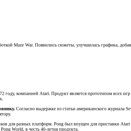
откой Maze War. Появились сюжеты, улучшилась графика, добав
 году, компанией Atari. Продукт является прототипом всех игр
х.
овинку.
Согласно выдержке из статьи американского журнала Sev
ятору.
ов для разных платформ. Pong был впущен для приставки Atari 26
ong World, в честь 40-летия продукта.