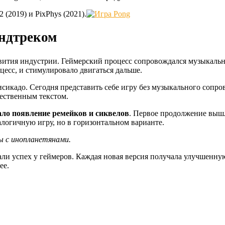
 (2019) и PixPhys (2021).
ундтреком
азвития индустрии. Геймерский процесс сопровождался музыкально
есс, и стимулировало двигаться дальше.
исикадо. Сегодня представить себе игру без музыкального соп
ественным текстом.
ало появление ремейков и сиквелов
. Первое продолжение вышло
логичную игру, но в горизонтальном варианте.
ы с инопланетянами.
али успех у геймеров. Каждая новая версия получала улучшенну
ее.