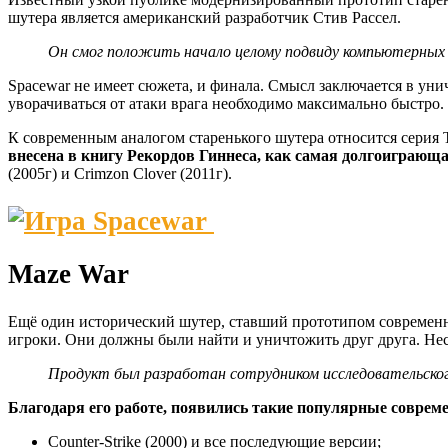
шутера является американский разработчик Стив Рассел.
Он смог положить начало целому подвиду компьютерных и
Spacewar не имеет сюжета, и финала. Смысл заключается в ун
уворачиваться от атаки врага необходимо максимально быстро.
К современным аналогом старенького шутера относится серия To
внесена в книгу Рекордов Гиннеса, как самая долгоиграющ
(2005г) и Crimzon Clover (2011г).
Maze War
Ещё один исторический шутер, ставший прототипом современны
игроки. Они должны были найти и уничтожить друг друга. Не
Продукт был разработан сотрудником исследовательско
Благодаря его работе, появились такие популярные соврем
Counter-Strike (2000) и все последующие версии;