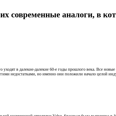
их современные аналоги, в ко
го уходят в далекие-далекие 60-е годы прошлого века. Все новы
угими недостатками, но именно они положили начало целой инд
кой космической стрелялки Valve. Spacewar была выпущена в 1