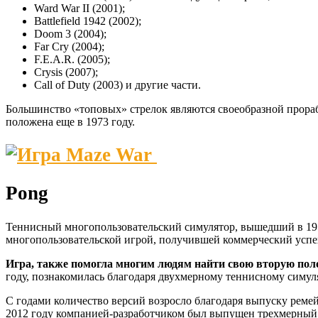
Ward War II (2001);
Battlefield 1942 (2002);
Doom 3 (2004);
Far Cry (2004);
F.E.A.R. (2005);
Crysis (2007);
Call of Duty (2003) и другие части.
Большинство «топовых» стрелок являются своеобразной прораб
положена еще в 1973 году.
Pong
Теннисный многопользовательский симулятор, вышедший в 1972
многопользовательской игрой, получившей коммерческий успе
Игра, также помогла многим людям найти свою вторую пол
году, познакомилась благодаря двухмерному теннисному симул
С годами количество версий возросло благодаря выпуску ремейк
2012 году компанией-разработчиком был выпущен трехмерный P