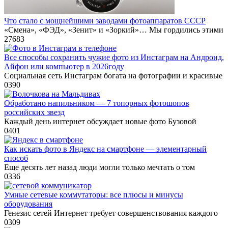
Что стало с мощнейшими заводами фотоаппаратов СССР
«Смена», «ФЭД», «Зенит» и «Зоркий»… Мы гордились этими
27
683
Все способы сохранить чужие фото из Инстаграм на Андроид,
Айфон или компьютер в 2026году
Социальная сеть Инстаграм богата на фотографии и красивые
0
390
Обработано напильником — 7 топорных фотошопов
российских звезд
Каждый день интернет обсуждает новые фото Бузовой
0
401
Как искать фото в Яндекс на смартфоне — элементарный
способ
Еще десять лет назад люди могли только мечтать о том
0
336
Умные сетевые коммутаторы: все плюсы и минусы
оборудования
Генезис сетей Интернет требует совершенствования каждого
0
309