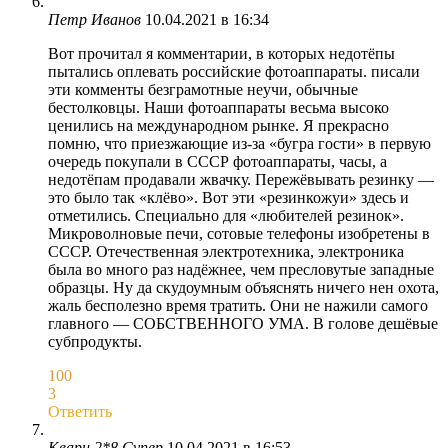
Петр Иванов
10.04.2021 в 16:34
Вот прочитал я комментарии, в которых недотёпы
пытались оплевать российские фотоаппараты. писали
эти комменты безграмотные неучи, обычные
бестолковцы. Наши фотоаппараты весьма высоко
ценились на международном рынке. Я прекрасно
помню, что приезжающие из-за «бугра гости» в первую
очередь покупали в СССР фотоаппараты, часы, а
недотёпам продавали жвачку. Пережёвывать резинку —
это было так «клёво». Вот эти «резинкожуи» здесь и
отметились. Специально для «любителей резинок».
Микроволновые печи, сотовые телефоны изобретены в
СССР. Отечественная электротехника, электроника
была во много раз надёжнее, чем пресловутые западные
образцы. Ну да скудоумным объяснять ничего нен охота,
жаль бесполезно время тратить. Они не нажили самого
главного — СОБСТВЕННОГО УМА. В голове дешёвые
субпродукты.
100
3
Ответить
Кварц 2*8 Супер
10.04.2021 в 16:53