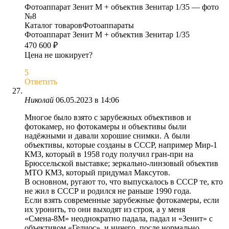
Фотоаппарат Зенит М + объектив Зенитар 1/35 — фото
№8
Каталог товаровФотоаппараты
Фотоаппарат Зенит М + объектив Зенитар 1/35
470 600 ₽
Цена не шокирует?
5
Ответить
Николай
06.05.2023 в 14:06
Многое было взято с зарубежных объективов и
фотокамер, но фотокамеры и объективы были
надёжными и давали хорошие снимки. А были
объективы, которые созданы в СССР, например Мир-1
КМЗ, который в 1958 году получил гран-при на
Брюссельской выставке; зеркально-линзовый объектив
МТО КМЗ, который придумал Максутов.
В основном, ругают то, что выпускалось в СССР те, кто
не жил в СССР и родился не раньше 1990 года.
Если взять современные зарубежные фотокамеры, если
их уронить, то они выходят из строя, а у меня
«Смена-8М» неоднократно падала, падал и «Зенит» с
объективом «Гелиос», и ничего, после нормально