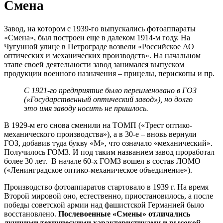
Смена
Завод, на котором с 1939-го выпускались фотоаппараты
«Смена», был построен еще в далеком 1914-м году. На
Чугунной улице в Петрограде возвели «Российское АО
оптических и механических производств». На начальном
этапе своей деятельности завод занимался выпуском
продукции военного назначения – прицелы, перископы и пр.
С 1921-го предприятие было переименовано в ГОЗ
(«Государственный оптический завод»), но долго
это имя заводу носить не пришлось.
В 1929-м его снова сменили на ТОМП («Трест оптико-
механического производства»), а в 30-е – вновь вернули
ГОЗ, добавив туда букву «М», что означало «механический».
Получилось ГОМЗ. И под таким названием завод проработал
более 30 лет. В начале 60-х ГОМЗ вошел в состав ЛОМО
(«Ленинградское оптико-механическое объединение»).
Производство фотоаппаратов стартовало в 1939 г. На время
Второй мировой оно, естественно, приостановилось, а после
победы советской армии над фашистской Германией было
восстановлено.
Послевоенные «Смены» отличались
лучшими техническими характеристиками и высокой