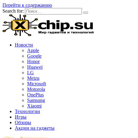
Перейти к содержанию
Search for:
Новости
Apple
Google
Honor
Huawei
LG
Meizu
Microsoft
Motorola
OnePlus
Samsung
Xiaomi
Технологии
Игры
Обзоры
Акции на гаджеты