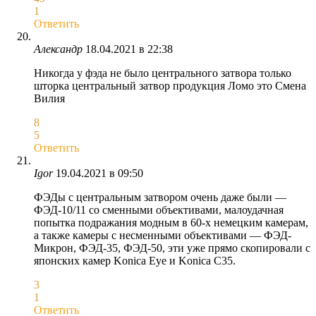
1
Ответить
Александр
18.04.2021 в 22:38
Никогда у фэда не было центрального затвора только
шторка центральный затвор продукция Ломо это Смена
Вилия
8
5
Ответить
Igor
19.04.2021 в 09:50
ФЭДы с центральным затвором очень даже были —
ФЭД-10/11 со сменными объективами, малоудачная
попытка подражания модным в 60-х немецким камерам,
а также камеры с несменными объективами — ФЭД-
Микрон, ФЭД-35, ФЭД-50, эти уже прямо скопировали с
японских камер Konica Eye и Konica C35.
3
1
Ответить