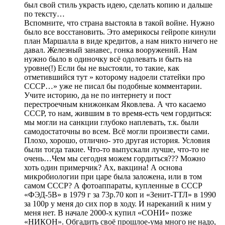
был свой стиль украсть идею, сделать копию и дальше
по тексту…
Вспомните, что страна выстояла в такой войне. Нужно
было все восстановить. Это америкосы гейропе кинули
план Маршалла в виде кредитов, а нам никто ничего не
давал. Железный занавес, гонка вооружений. Нам
нужно было в одиночку всё одолевать и быть на
уровне(!) Если бы не выстояли, то такие, как
отметившийся тут » которому надоели статейки про
СССР…» уже не писал бы подобные комментарии.
Учите историю, да не по интернету и пост
перестроечным книжонкам Яковлева. А что касаемо
СССР, то нам, жившим в то время-есть чем гордиться:
мы могли на санкции глубоко наплевать, т.к. были
самодостаточны во всем. Всё могли произвести сами.
Плохо, хорошо, отлично- это другая история. Условия
были тогда такие. Что-то выпускали лучше, что-то не
очень…Чем мы сегодня можем гордиться??? Можно
хоть один примерчик? Ах, вакцина! А основа
микробиологии при царе была заложена, или в том
самом СССР? А фотоаппараты, купленные в СССР
«ФЭД-5В» в 1979 г за 73р.70 коп и «Зенит-ТТЛ» в 1990
за 100р у меня до сих пор в ходу. И нареканий к ним у
меня нет. В начале 2000-х купил «СОНИ» позже
«НИКОН». Обгадить своё прошлое-ума много не надо,