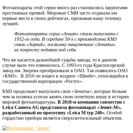
Фотоаппараты этой серии много раз становились лауреатами
престижных премий. Мировые СМИ часто отдавали им
первые места в своих рейтингах, признавая нашу технику
лучшей.
Фотоаппараты серии «Зенит» стали выпускать с
1952-го года. В середине 50-х с производства КМЗ
сняли «Зоркий», поскольку нашумевшие «Зениты»
их попросту подмяли под себя.
Что же касается дальнейшей судьбы завода, то в данном
случае мало что изменилось. С 1993-го года Красногорский
завод им. Зверева преобразовали в ОАО. Так появилось ОАО
«КМЗ». В 2010 он вошел в холдинг «Швабе», относящийся к
государственной корпорации «Ростех».
КМЗ продолжает выпускать свои «Зениты», которые больше
чем за полвека успели занять свою почетную нишу в истории
мировой фотоаппаратуры.
В 2018-м компания совместно с
Leica Camera AG представила фотоаппарат «Зенит-М»,
разработанный по прототипу «Leica M typ 240».
Особой
гордостью прибора является сверхсветосильный объектив.