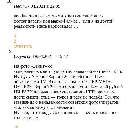
Иван
17.04.2021 в 22:35
вообще то в ссср самыми крутыми считались
фотоаппараты под маркой алмаз… или я из другой
реальности здесь нарисовался….
3
2
Ответить
Смутьян
18.04.2021 в 15:47
На фото «Зенит» со
«сверхвысокосветочувствительным» объективом 1/3,5.
Ну-ну… У меня «Зоркий 2С» и «Зенит TTL» с
объективами 1/2. Эти тогда какие, СУПЕР-МЕГА-
ПУПЕР? «Зоркий 2С» отец мне купил Б/У за 30 рублей.
НИ РАЗУ не было каких-то поломок! TTL достался
после смерти отца — тоже ни разу не подвëл. Так что
завывания о ненадëжности советских фотоаппаратов —
это, как минимум, от незнания.
Ну а то, что заводы сохранились — честь и хвала их
коллективам
49