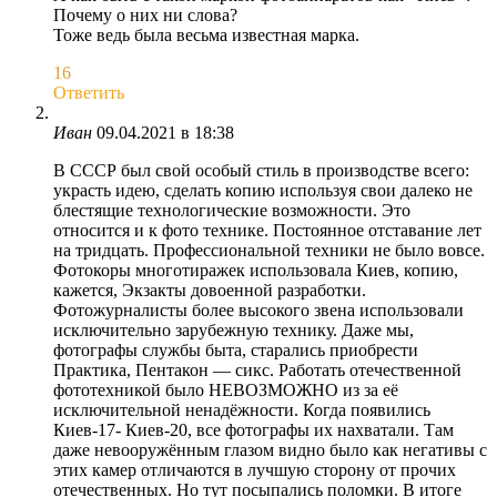
Почему о них ни слова?
Тоже ведь была весьма известная марка.
16
Ответить
Иван
09.04.2021 в 18:38
В СССР был свой особый стиль в производстве всего:
украсть идею, сделать копию используя свои далеко не
блестящие технологические возможности. Это
относится и к фото технике. Постоянное отставание лет
на тридцать. Профессиональной техники не было вовсе.
Фотокоры многотиражек использовала Киев, копию,
кажется, Экзакты довоенной разработки.
Фотожурналисты более высокого звена использовали
исключительно зарубежную технику. Даже мы,
фотографы службы быта, старались приобрести
Практика, Пентакон — сикс. Работать отечественной
фототехникой было НЕВОЗМОЖНО из за её
исключительной ненадёжности. Когда появились
Киев-17- Киев-20, все фотографы их нахватали. Там
даже невооружённым глазом видно было как негативы с
этих камер отличаются в лучшую сторону от прочих
отечественных. Но тут посыпались поломки. В итоге