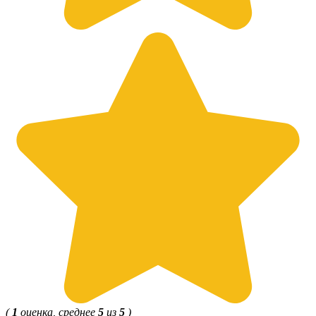
(
1
оценка, среднее
5
из
5
)