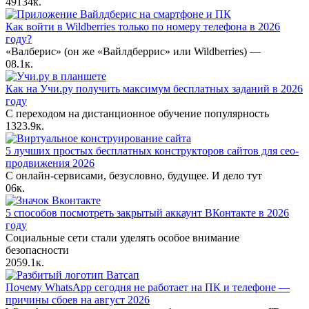
49
134к.
Как войти в Wildberries только по номеру телефона в 2026
году?
«Валберис» (он же «Вайлдберрис» или Wildberries) —
0
8.1к.
Как на Учи.ру получить максимум бесплатных заданий в 2026
году
С переходом на дистанционное обучение популярность
13
23.9к.
5 лучших простых бесплатных конструкторов сайтов для сео-
продвижения 2026
С онлайн-сервисами, безусловно, будущее. И дело тут
0
6к.
5 способов посмотреть закрытый аккаунт ВКонтакте в 2026
году
Социальные сети стали уделять особое внимание
безопасности
20
59.1к.
Почему WhatsApp сегодня не работает на ПК и телефоне —
причины сбоев на август 2026