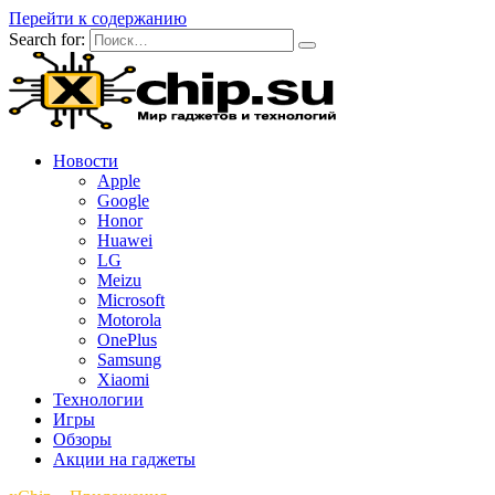
Перейти к содержанию
Search for:
Новости
Apple
Google
Honor
Huawei
LG
Meizu
Microsoft
Motorola
OnePlus
Samsung
Xiaomi
Технологии
Игры
Обзоры
Акции на гаджеты