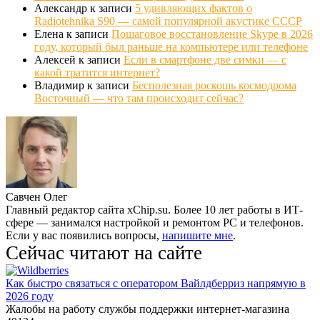
Александр
к записи
5 удивляющих фактов о
Radiotehnika S90 — самой популярной акустике СССР
Елена
к записи
Пошаговое восстановление Skype в 2026
году, который был раньше на компьютере или телефоне
Алексей
к записи
Если в смартфоне две симки — с
какой тратится интернет?
Владимир
к записи
Бесполезная роскошь космодрома
Восточный — что там происходит сейчас?
Савчен Олег
Главный редактор сайта xChip.su. Более 10 лет работы в ИТ-
сфере — занимался настройкой и ремонтом PC и телефонов.
Если у вас появились вопросы,
напишите мне
.
Сейчас читают на сайте
Как быстро связаться с оператором Вайлдберриз напрямую в
2026 году
Жалобы на работу службы поддержки интернет-магазина