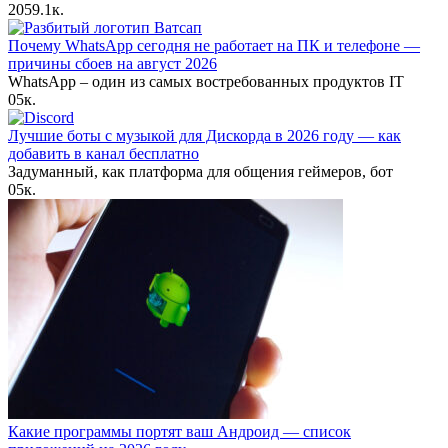
20
59.1к.
Почему WhatsApp сегодня не работает на ПК и телефоне —
причины сбоев на август 2026
WhatsApp – один из самых востребованных продуктов IT
0
5к.
Лучшие боты с музыкой для Дискорда в 2026 году — как
добавить в канал бесплатно
Задуманный, как платформа для общения геймеров, бот
0
5к.
Какие программы портят ваш Андроид — список