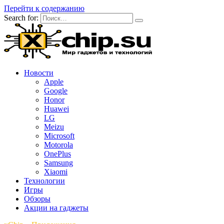
Перейти к содержанию
Search for:
Новости
Apple
Google
Honor
Huawei
LG
Meizu
Microsoft
Motorola
OnePlus
Samsung
Xiaomi
Технологии
Игры
Обзоры
Акции на гаджеты