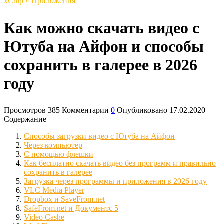
xСhip
»
Приложения
Как можно скачать видео с
Ютуба на Айфон и способы
сохранить в галерее в 2026
году
Просмотров
385
Комментарии
0
Опубликовано
17.02.2020
Содержание
Способы загрузки видео с Ютуба на Айфон
Через компьютер
С помощью флешки
Как бесплатно скачать видео без программ и правильно
сохранить в галерее
Загрузка через программы и приложения в 2026 году
VLC Media Player
Dropbox и SaveFrom.net
SafeFrom.net и Документс 5
Video Cashe