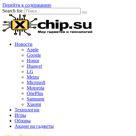
Перейти к содержанию
Search for:
Новости
Apple
Google
Honor
Huawei
LG
Meizu
Microsoft
Motorola
OnePlus
Samsung
Xiaomi
Технологии
Игры
Обзоры
Акции на гаджеты