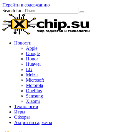
Перейти к содержанию
Search for:
Новости
Apple
Google
Honor
Huawei
LG
Meizu
Microsoft
Motorola
OnePlus
Samsung
Xiaomi
Технологии
Игры
Обзоры
Акции на гаджеты