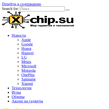
Перейти к содержанию
Search for:
Новости
Apple
Google
Honor
Huawei
LG
Meizu
Microsoft
Motorola
OnePlus
Samsung
Xiaomi
Технологии
Игры
Обзоры
Акции на гаджеты