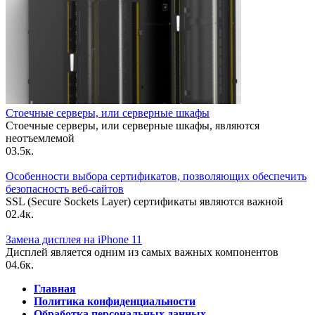
Стоечные серверы, или серверные шкафы
Стоечные серверы, или серверные шкафы, являются
неотъемлемой
0
3.5к.
Особенности выбора сертификатов, позволяющих обеспечить
безопасность веб-сайтов
SSL (Secure Sockets Layer) сертификаты являются важной
0
2.4к.
Замена дисплея на iPhone 11
Дисплей является одним из самых важных компонентов
0
4.6к.
Главная
Политика конфиденциальности
Обработка персональных данных