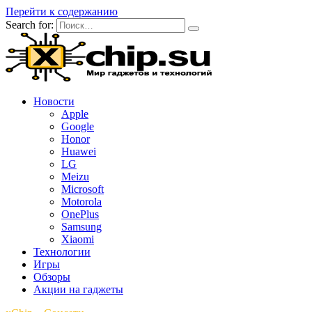
Перейти к содержанию
Search for:
Новости
Apple
Google
Honor
Huawei
LG
Meizu
Microsoft
Motorola
OnePlus
Samsung
Xiaomi
Технологии
Игры
Обзоры
Акции на гаджеты