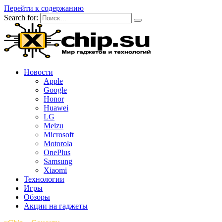
Перейти к содержанию
Search for:
Новости
Apple
Google
Honor
Huawei
LG
Meizu
Microsoft
Motorola
OnePlus
Samsung
Xiaomi
Технологии
Игры
Обзоры
Акции на гаджеты