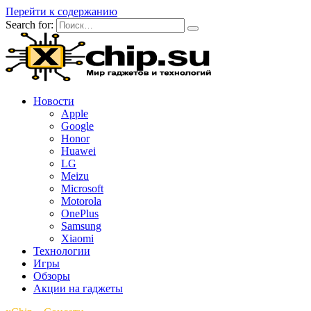
Перейти к содержанию
Search for:
Новости
Apple
Google
Honor
Huawei
LG
Meizu
Microsoft
Motorola
OnePlus
Samsung
Xiaomi
Технологии
Игры
Обзоры
Акции на гаджеты