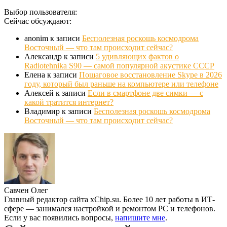
Выбор пользователя:
Сейчас обсуждают:
anonim
к записи
Бесполезная роскошь космодрома
Восточный — что там происходит сейчас?
Александр
к записи
5 удивляющих фактов о
Radiotehnika S90 — самой популярной акустике СССР
Елена
к записи
Пошаговое восстановление Skype в 2026
году, который был раньше на компьютере или телефоне
Алексей
к записи
Если в смартфоне две симки — с
какой тратится интернет?
Владимир
к записи
Бесполезная роскошь космодрома
Восточный — что там происходит сейчас?
Савчен Олег
Главный редактор сайта xChip.su. Более 10 лет работы в ИТ-
сфере — занимался настройкой и ремонтом PC и телефонов.
Если у вас появились вопросы,
напишите мне
.