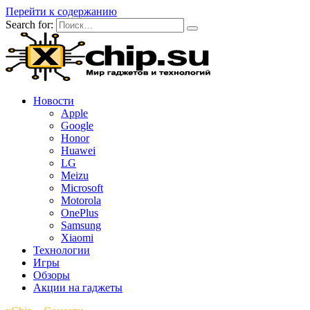
Перейти к содержанию
Search for:
Новости
Apple
Google
Honor
Huawei
LG
Meizu
Microsoft
Motorola
OnePlus
Samsung
Xiaomi
Технологии
Игры
Обзоры
Акции на гаджеты