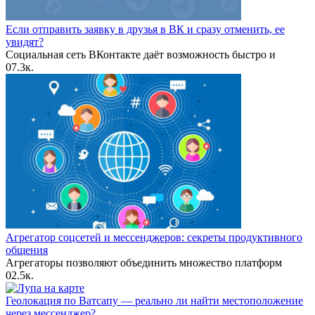
Если отправить заявку в друзья в ВК и сразу отменить, ее
увидят?
Социальная сеть ВКонтакте даёт возможность быстро и
0
7.3к.
Агрегатор соцсетей и мессенджеров: секреты продуктивного
общения
Агрегаторы позволяют объединить множество платформ
0
2.5к.
Геолокация по Ватсапу — реально ли найти местоположение
через мессенджер?