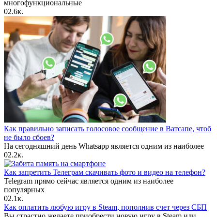
многофункциональные
0
2.6к.
Как правильно записать голосовое сообщение в Ватсапе, чтоб
не было сбоев?
На сегодняшний день Whatsapp является одним из наиболее
0
2.2к.
Как запретить Телеграм скачивать фото и видео на телефон?
Telegram прямо сейчас является одним из наиболее
популярных
0
2.1к.
Как оплатить любую игру в Steam, пополнив счет через СБП
Вы страстно желаете приобрести новую игру в Steam или