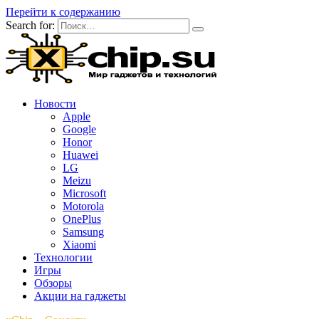
Перейти к содержанию
Search for:
Новости
Apple
Google
Honor
Huawei
LG
Meizu
Microsoft
Motorola
OnePlus
Samsung
Xiaomi
Технологии
Игры
Обзоры
Акции на гаджеты