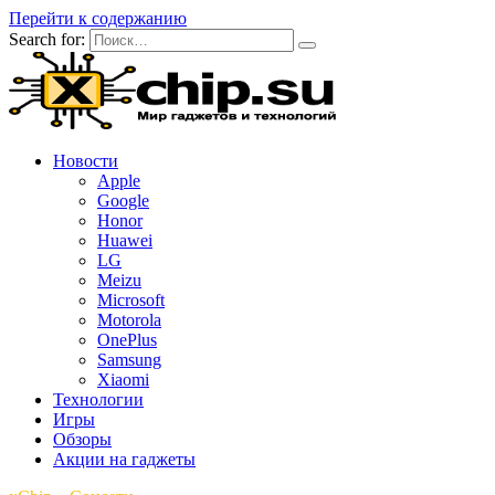
Перейти к содержанию
Search for:
Новости
Apple
Google
Honor
Huawei
LG
Meizu
Microsoft
Motorola
OnePlus
Samsung
Xiaomi
Технологии
Игры
Обзоры
Акции на гаджеты