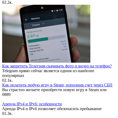
0
2.2к.
Как запретить Телеграм скачивать фото и видео на телефон?
Telegram прямо сейчас является одним из наиболее
популярных
0
2.1к.
Как оплатить любую игру в Steam, пополнив счет через СБП
Вы страстно желаете приобрести новую игру в Steam или
0
889
Аренда IPv4 и IPv6: особенности
Аренда IPv4 и IPv6 позволяет обезопасить пребывание
0
1.3к.