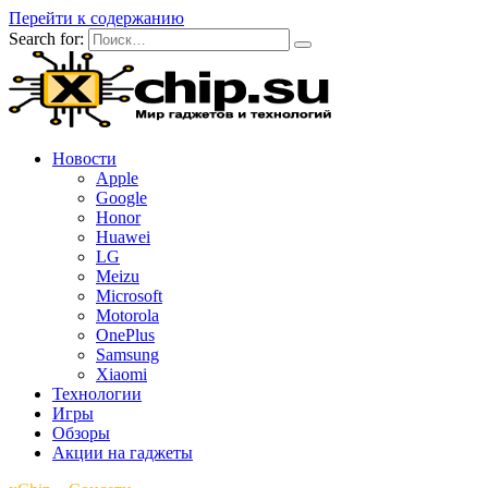
Перейти к содержанию
Search for:
Новости
Apple
Google
Honor
Huawei
LG
Meizu
Microsoft
Motorola
OnePlus
Samsung
Xiaomi
Технологии
Игры
Обзоры
Акции на гаджеты