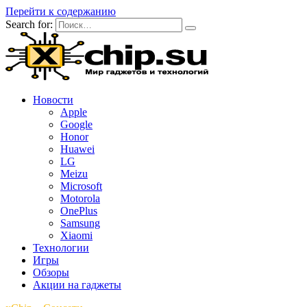
Перейти к содержанию
Search for:
Новости
Apple
Google
Honor
Huawei
LG
Meizu
Microsoft
Motorola
OnePlus
Samsung
Xiaomi
Технологии
Игры
Обзоры
Акции на гаджеты