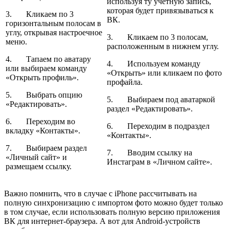
используя ту учетную запись,
которая будет привязываться к
3. Кликаем по 3
ВК.
горизонтальным полосам в
углу, открывая настроечное
3. Кликаем по 3 полосам,
меню.
расположенным в нижнем углу.
4. Тапаем по аватару
4. Используем команду
или выбираем команду
«Открыть» или кликаем по фото
«Открыть профиль».
профайла.
5. Выбрать опцию
5. Выбираем под аватаркой
«Редактировать».
раздел «Редактировать».
6. Переходим во
6. Переходим в подраздел
вкладку «Контакты».
«Контакты».
7. Выбираем раздел
7. Вводим ссылку на
«Личный сайт» и
Инстаграм в «Личном сайте».
размещаем ссылку.
Важно помнить, что в случае с iPhone рассчитывать на
полную синхронизацию с импортом фото можно будет только
в том случае, если использовать полную версию приложения
ВК для интернет-браузера. А вот для Android-устройств