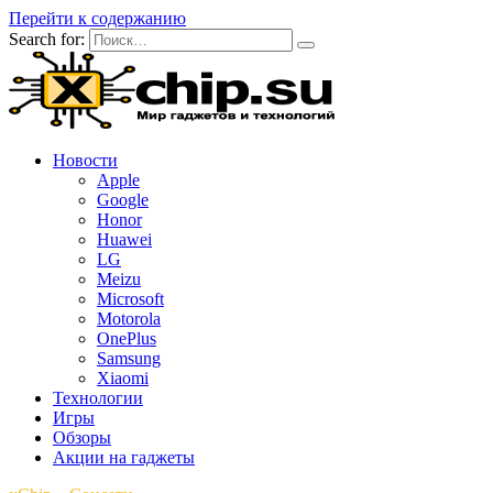
Перейти к содержанию
Search for:
Новости
Apple
Google
Honor
Huawei
LG
Meizu
Microsoft
Motorola
OnePlus
Samsung
Xiaomi
Технологии
Игры
Обзоры
Акции на гаджеты