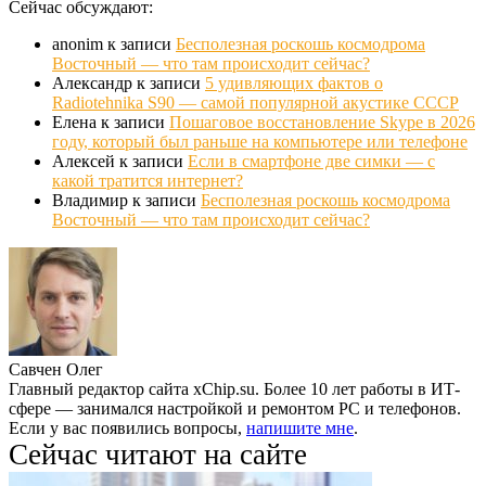
Сейчас обсуждают:
anonim
к записи
Бесполезная роскошь космодрома
Восточный — что там происходит сейчас?
Александр
к записи
5 удивляющих фактов о
Radiotehnika S90 — самой популярной акустике СССР
Елена
к записи
Пошаговое восстановление Skype в 2026
году, который был раньше на компьютере или телефоне
Алексей
к записи
Если в смартфоне две симки — с
какой тратится интернет?
Владимир
к записи
Бесполезная роскошь космодрома
Восточный — что там происходит сейчас?
Савчен Олег
Главный редактор сайта xChip.su. Более 10 лет работы в ИТ-
сфере — занимался настройкой и ремонтом PC и телефонов.
Если у вас появились вопросы,
напишите мне
.
Сейчас читают на сайте