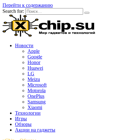
Перейти к содержанию
Search for:
Новости
Apple
Google
Honor
Huawei
LG
Meizu
Microsoft
Motorola
OnePlus
Samsung
Xiaomi
Технологии
Игры
Обзоры
Акции на гаджеты