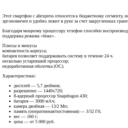
Этот смартфон с aliexpress относится к бюджетному сегменту
эргономичен и удобно лежит в руке за счет закругленных гране
Благодаря мощному процессору телефон способен воспроизводи
поддержка режима «боке».
Плюсы и минусы
компактность корпуса;
батарея позволяет поддерживать систему в течение 24 ч.
несколько устаревший процессор;
недоработанная оболочка (ОС).
Характеристики:
дисплей — 5,7 дюймов;
разрешение — 1440х720;
8-ядерный процессор Snapdragon 430;
батарея — 3000 мАч;
камера двойная — 13/2 Мп;
память (оперативная/постоянная) — 3/32 Гб;
вес — 160 г;
цена — от 5 000 руб.