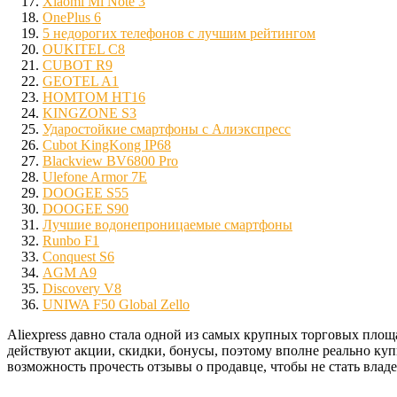
Xiaomi Mi Note 3
OnePlus 6
5 недорогих телефонов с лучшим рейтингом
OUKITEL C8
CUBOT R9
GEOTEL A1
HOMTOM HT16
KINGZONE S3
Ударостойкие смартфоны с Алиэкспресс
Cubot KingKong IP68
Blackview BV6800 Pro
Ulefone Armor 7E
DOOGEE S55
DOOGEE S90
Лучшие водонепроницаемые смартфоны
Runbo F1
Conquest S6
AGM A9
Discovery V8
UNIWA F50 Global Zello
Aliexpress давно стала одной из самых крупных торговых площ
действуют акции, скидки, бонусы, поэтому вполне реально куп
возможность прочесть отзывы о продавце, чтобы не стать влад