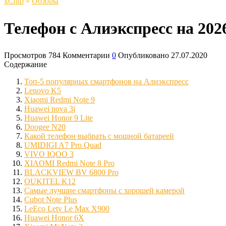
xСhip
»
Обзоры
Телефон с Алиэкспресс на 20
Просмотров
784
Комментарии
0
Опубликовано
27.07.2020
Содержание
Топ-5 популярных смартфонов на Алиэкспресс
Lenovo K5
Xiaomi Redmi Note 9
Huawei nova 3i
Huawei Honor 9 Lite
Doogee N20
Какой телефон выбрать с мощной батареей
UMIDIGI A7 Pro Quad
VIVO IQOO 3
XIAOMI Redmi Note 8 Pro
BLACKVIEW BV 6800 Pro
OUKITEL K12
Самые лучшие смартфоны с хорошей камерой
Cubot Note Plus
LeEco Letv Le Max X900
Huawei Honor 6X