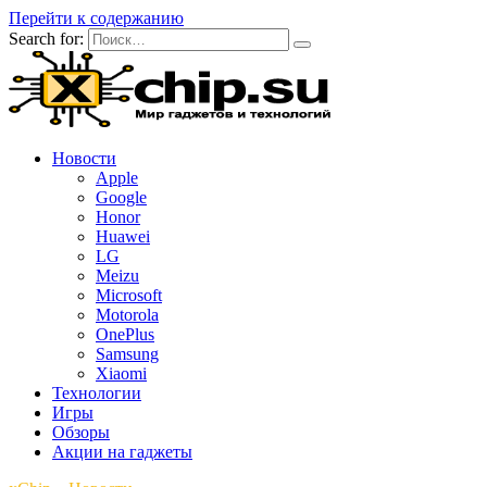
Перейти к содержанию
Search for:
Новости
Apple
Google
Honor
Huawei
LG
Meizu
Microsoft
Motorola
OnePlus
Samsung
Xiaomi
Технологии
Игры
Обзоры
Акции на гаджеты