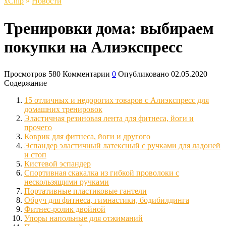
xСhip
»
Новости
Тренировки дома: выбираем
покупки на Алиэкспресс
Просмотров
580
Комментарии
0
Опубликовано
02.05.2020
Содержание
15 отличных и недорогих товаров с Алиэкспресс для
домашних тренировок
Эластичная резиновая лента для фитнеса, йоги и
прочего
Коврик для фитнеса, йоги и другого
Эспандер эластичный латексный с ручками для ладоней
и стоп
Кистевой эспандер
Спортивная скакалка из гибкой проволоки с
нескользящими ручками
Портативные пластиковые гантели
Обруч для фитнеса, гимнастики, бодибилдинга
Фитнес-ролик двойной
Упоры напольные для отжиманий