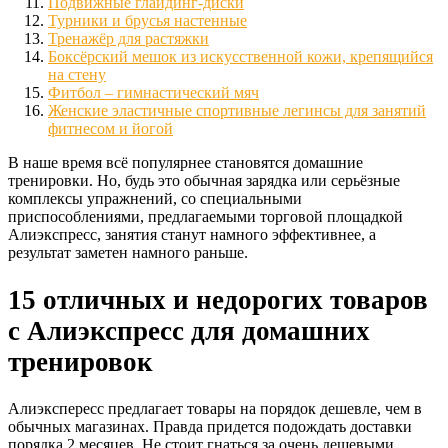
Подвижные глайдинг-диски
Турники и брусья настенные
Тренажёр для растяжки
Боксёрский мешок из искусственной кожи, крепящийся
на стену
Фитбол – гимнастический мяч
Женские эластичные спортивные легинсы для занятий
фитнесом и йогой
В наше время всё популярнее становятся домашние
тренировки. Но, будь это обычная зарядка или серьёзные
комплексы упражнений, со специальными
приспособлениями, предлагаемыми торговой площадкой
Алиэкспресс, занятия станут намного эффективнее, а
результат заметен намного раньше.
15 отличных и недорогих товаров
с Алиэкспресс для домашних
тренировок
Алиэкспересс предлагает товары на порядок дешевле, чем в
обычных магазинах. Правда придется подождать доставки
порядка 2 месяцев. Не стоит гнаться за очень дешевыми