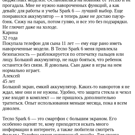
прогадала. Мне не нужно навороченных функций, а как
девайс для работы и учебы Spark 6 — лучший выбор. Еще
понравился аккумулятор — я теперь даже не достаю пауэр-
бэнк. Сижу на парах, потом гуляю, и все это без подзарядки.
Не глючит даже на холоде.
Карина
32 года
Покупала телефон для сына 11 лет — ему еще рано иметь
навороченные модели. В Tecno Spark 6 меня привлекла
безопасность — разблокируется по отпечатку пальцев или
лицу. Большой аккумулятор, не надо бояться, что ребенок
останется без связи. Я довольна. Сын даже в игры на нем
нормально играет.
Алексей
45 лет
Большой экран, емкий аккумулятор. Каких-то наворотов я не
ждал, мне они и не нужны. Удобно, что защита стекла и чехол
уже входят в комплект — не пришлось дополнительно
тратиться. Опыт использования меньше месяца, пока я всем
доволен.
Tecno Spark 6 — это смартфон с большим экраном. Его
особенно оценят те, кому приходится искать много
информации в интернете, а также любители смотреть
фильмы. Телефон имеет интересный дизайн. Для своего