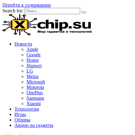
Перейти к содержанию
Search for:
Новости
Apple
Google
Honor
Huawei
LG
Meizu
Microsoft
Motorola
OnePlus
Samsung
Xiaomi
Технологии
Игры
Обзоры
Акции на гаджеты