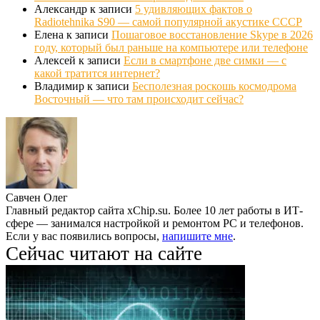
Александр
к записи
5 удивляющих фактов о
Radiotehnika S90 — самой популярной акустике СССР
Елена
к записи
Пошаговое восстановление Skype в 2026
году, который был раньше на компьютере или телефоне
Алексей
к записи
Если в смартфоне две симки — с
какой тратится интернет?
Владимир
к записи
Бесполезная роскошь космодрома
Восточный — что там происходит сейчас?
Савчен Олег
Главный редактор сайта xChip.su. Более 10 лет работы в ИТ-
сфере — занимался настройкой и ремонтом PC и телефонов.
Если у вас появились вопросы,
напишите мне
.
Сейчас читают на сайте