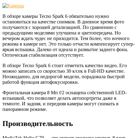
В обзоре камеры Tecno Spark 6 обязательно нужно
остановиться на качестве снимков. В дневное время фото
получаются с хорошей детализацией. По сравнению с
предыдущими моделями улучшена и цветопередача. Но
вечером ждать чудес не приходится. Тем более, что ночного
режима в камере нет. Это только отчасти компенсирует супер-
яркая вспышка. Далеко от идеала и размытие заднего фона.
Оптическая стабилизация отсутствует.
В обзоре Tecno Spark 6 стоит отметить качество видео. Его
можно записать со скоростью 30 к/сек в Full-HD качестве.
Неожиданно, для недорогой модели, порадовала быстрой
работой функция автофокусировки.
Фронтальная камера 8 Мп f/2 оснащена собственной LED-
вспышкой, что позволяет делать автопортреты даже в
темноте. И задняя, и передняя камеры могут снимать в
панорамном режиме.
Производительность
MediaTek Helio G70 — это чипсет среднего уровня. 8 ядер