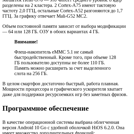
разделены на 2 кластера. 2 Cortex-A75 имеют тактовую
частоту 2,0 ГГЦ, остальные Cortex-A52 разгоняются до 1,7
ГГЦ. За графику отвечает Mali-G52 MC2.
Объем постоянной памяти зависит от выбора модификации
— 64 или 128 ГБ. ОЗУ в обоих вариантах 4 ГБ.
Внимание!
Флеш-накопитель eMMC 5.1 не самый
быстродейственный. Кроме того, при объеме 128
ГБ пользователю доступны не более 110 ГБ.
Память можно расширить за счет выделенного
слота на 256 ГБ.
В целом смартфон достаточно быстрый, работа плавная.
Мощности процессора и графического ускорителя хватает
даже для поддержки ресурсоемких игр без заметных фризов.
Программное обеспечение
В качестве операционной системы выбрана облегченная
версия Android 10 Go с удобной оболочкой HiOS 6.2.0. Она
имеет множество дополнительных функций: