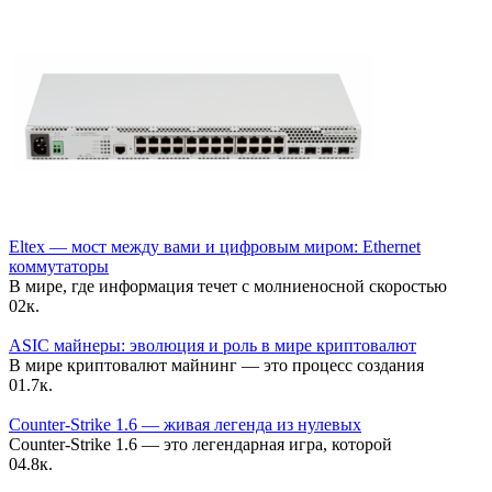
Eltex — мост между вами и цифровым миром: Ethernet
коммутаторы
В мире, где информация течет с молниеносной скоростью
0
2к.
ASIC майнеры: эволюция и роль в мире криптовалют
В мире криптовалют майнинг — это процесс создания
0
1.7к.
Counter-Strike 1.6 — живая легенда из нулевых
Counter-Strike 1.6 — это легендарная игра, которой
0
4.8к.