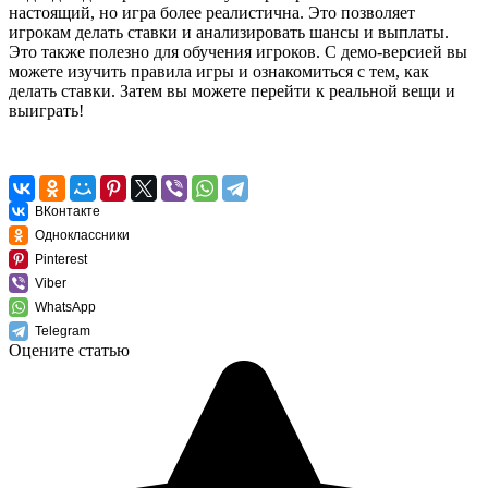
настоящий, но игра более реалистична. Это позволяет
игрокам делать ставки и анализировать шансы и выплаты.
Это также полезно для обучения игроков. С демо-версией вы
можете изучить правила игры и ознакомиться с тем, как
делать ставки. Затем вы можете перейти к реальной вещи и
выиграть!
ВКонтакте
Одноклассники
Pinterest
Viber
WhatsApp
Telegram
Оцените статью