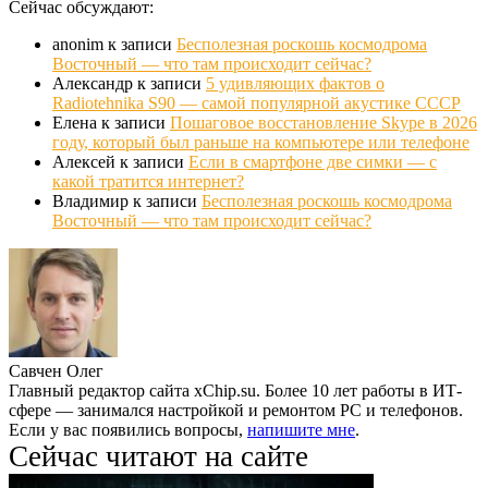
Сейчас обсуждают:
anonim
к записи
Бесполезная роскошь космодрома
Восточный — что там происходит сейчас?
Александр
к записи
5 удивляющих фактов о
Radiotehnika S90 — самой популярной акустике СССР
Елена
к записи
Пошаговое восстановление Skype в 2026
году, который был раньше на компьютере или телефоне
Алексей
к записи
Если в смартфоне две симки — с
какой тратится интернет?
Владимир
к записи
Бесполезная роскошь космодрома
Восточный — что там происходит сейчас?
Савчен Олег
Главный редактор сайта xChip.su. Более 10 лет работы в ИТ-
сфере — занимался настройкой и ремонтом PC и телефонов.
Если у вас появились вопросы,
напишите мне
.
Сейчас читают на сайте