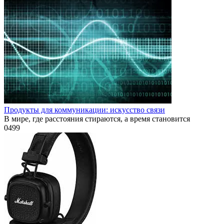
Продукты для коммуникации: искусство связи
В мире, где расстояния стираются, а время становится
0
499