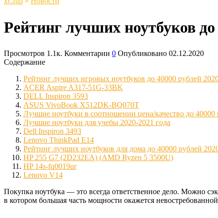
xСhip
»
Новости
Рейтинг лучших ноутбуков до 
Просмотров
1.1к.
Комментарии
0
Опубликовано
02.12.2020
Содержание
Рейтинг лучших игровых ноутбуков до 40000 рублей 2020
ACER Aspire A317-51G-33BK
DELL Inspiron 3593
ASUS VivoBook X512DK-BQ070T
Лучшие ноутбуки в соотношении цена/качество до 40000
Лучшие ноутбуки для учебы 2020-2021 года
Dell Inspiron 3493
Lenovo ThinkPad E14
Рейтинг лучших ноутбуков для дома до 40000 рублей 2020
HP 255 G7 (2D232EA) (AMD Ryzen 5 3500U)
HP 14s-fq0019ur
Lenovo V14
Покупка ноутбука — это всегда ответственное дело. Можно сэ
в котором большая часть мощности окажется невостребованной