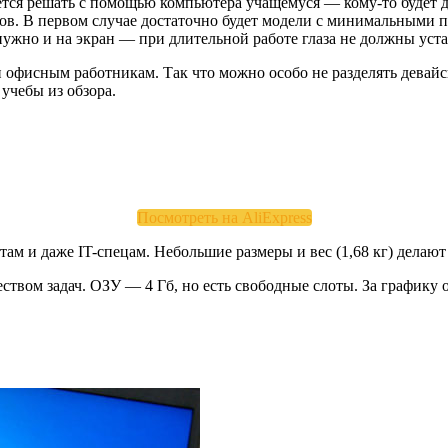
дется решать с помощью компьютера учащемуся — кому-то будет
ов. В первом случае достаточно будет модели с минимальными п
жно и на экран — при длительной работе глаза не должны уста
и офисным работникам. Так что можно особо не разделять девай
 учебы из обзора.
Посмотреть на AliExpress
ам и даже IT-спецам. Небольшие размеры и вес (1,68 кг) делаю
еством задач. ОЗУ — 4 Гб, но есть свободные слоты. За графику