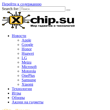
Перейти к содержанию
Search for:
Новости
Apple
Google
Honor
Huawei
LG
Meizu
Microsoft
Motorola
OnePlus
Samsung
Xiaomi
Технологии
Игры
Обзоры
Акции на гаджеты